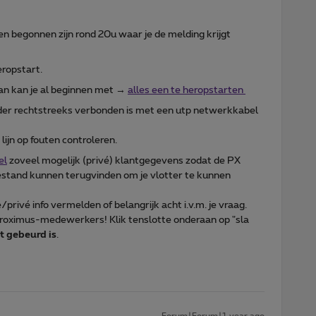
en begonnen zijn rond 20u waar je de melding krijgt
eropstart.
 dan kan je al beginnen met →
alles een te heropstarten
oder rechtstreeks verbonden is met een utp netwerkkabel
ijn op fouten controleren.
el
zoveel mogelijk (privé) klantgegevens zodat de PX
estand kunnen terugvinden om je vlotter te kunnen
e/privé info vermelden of belangrijk acht i.v.m. je vraag.
 Proximus-medewerkers! Klik tenslotte onderaan op "sla
t gebeurd is
.
Forum|Forum|1 year ago