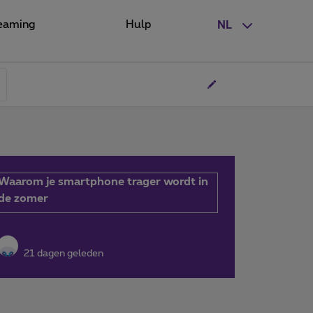
eaming
Hulp
NL
Waarom je smartphone trager wordt in
de zomer
21 dagen geleden