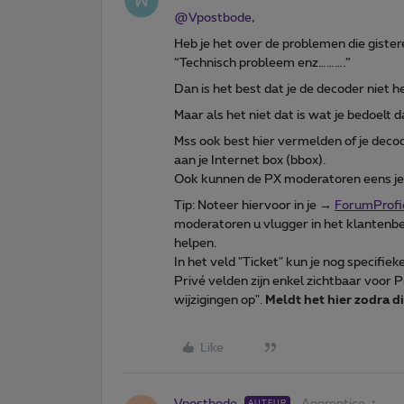
@Vpostbode
,
Heb je het over de problemen die gister
“Technisch probleem enz……….”
Dan is het best dat je de decoder niet h
Maar als het niet dat is wat je bedoelt
Mss ook best hier vermelden of je dec
aan je Internet box (bbox).
Ook kunnen de PX moderatoren eens je l
Tip: Noteer hiervoor in je →
ForumProfi
moderatoren u vlugger in het klantenb
helpen.
In het veld "Ticket" kun je nog specifiek
Privé velden zijn enkel zichtbaar voor
wijzigingen op".
Meldt het hier zodra di
Like
Vpostbode
Apprentice
AUTEUR