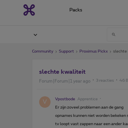
Packs
Community
Support
Proximus Pickx
slechte 
slechte kwaliteit
3 reacties
46 
Forum|Forum|1 year ago
Vpostbode
Apprentice
V
Er zijn zoveel problemen aan de gang
opnames kunnen niet worden bekeken s
tv loopt vast zappen naar een ander ka