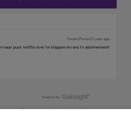
Forum|Forum|1 year ago
n naar puur netflix over te stappen en ons tv abonnement
Forumvoorwaarden
Accessibility statement