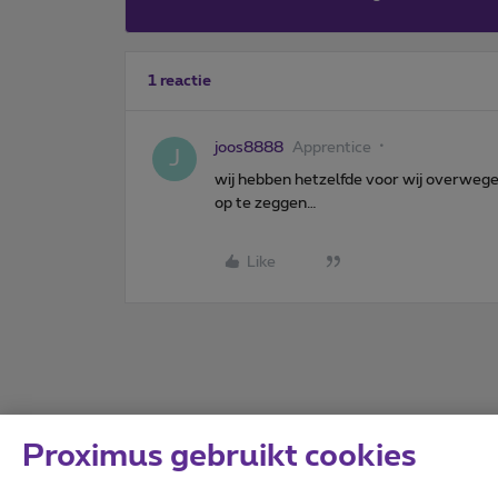
1 reactie
joos8888
Apprentice
J
wij hebben hetzelfde voor wij overwege
op te zeggen…
Like
Proximus gebruikt cookies