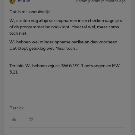
Mutlie
Forum|Forum|5 months ago
Dat is m.i. onduidelijk.
Wij stellen nog altijd serieopnamen in en checken dagelijks
of de programmering nog klopt. Meestal wel, maar soms
toch niet.
Wij hebben wel minder opname perikelen dan voorheen.
Dat klopt gelukkig wel. Maar toch …
Ter info. Wij hebben zojuist SW 6.191.1 ontvangen en MW
5.11
Patrick