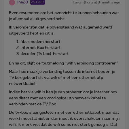
Ine28
Forum|Forum|8 months ago
AUTEUR
I
Even resumeren om het overzicht te kunnen behouden wat
je allemaal al uitgevoerd hebt:
Ik veronderstel dat je bovenstaand wat al gemeld werd
uitgevoerd hebt en dit is :
fibermodem herstart
Internet Box herstart
decoder (Tv box) herstart
En na dit, blijft de foutmelding “wifi verbinding controleren”
Maar hoe maak je verbinding tussen de internet box en je
TV box gebeurt dit via wifi of met een ethernet utp
netwerkkabel.
Indien het via wifi is kan je dan proberen om je Internet box
eens direct met een voorlopige utp netwerkkabel te
verbinden met de TV Box
De tv-box is aangesloten met een ethernetkabel, maar dat
werkt meestal niet en dan moet ik overschakelen naar mijn
wifi. Ik merk wel dat de wifi soms niet sterk genoeg is. Dat