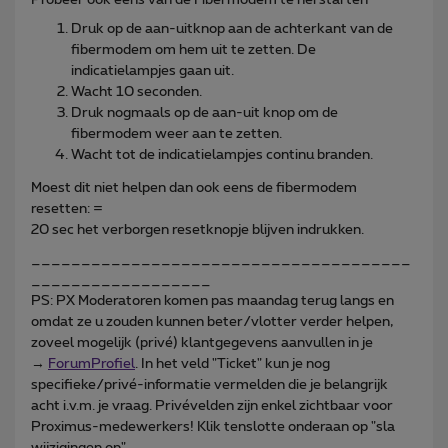
Druk op de aan-uitknop aan de achterkant van de
fibermodem om hem uit te zetten. De
indicatielampjes gaan uit.
Wacht 10 seconden.
Druk nogmaals op de aan-uit knop om de
fibermodem weer aan te zetten.
Wacht tot de indicatielampjes continu branden.
Moest dit niet helpen dan ook eens de fibermodem
resetten: =
20 sec het verborgen resetknopje blijven indrukken.
______________________________________
__________________
PS: PX Moderatoren komen pas maandag terug langs en
omdat ze u zouden kunnen beter/vlotter verder helpen,
zoveel mogelijk (privé) klantgegevens aanvullen in je
→
ForumProfiel
. In het veld "Ticket" kun je nog
specifieke/privé-informatie vermelden die je belangrijk
acht i.v.m. je vraag. Privévelden zijn enkel zichtbaar voor
Proximus-medewerkers! Klik tenslotte onderaan op "sla
wijzigingen op".