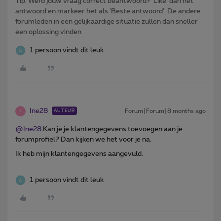
Tip: Werd jouw vraag correct beantwoord? ‘Like’ dan het
antwoord en markeer het als 'Beste antwoord'. De andere
forumleden in een gelijkaardige situatie zullen dan sneller
een oplossing vinden
1 persoon vindt dit leuk
Ine28
Forum|Forum|8 months ago
AUTEUR
I
@Ine28
Kan je je klantengegevens toevoegen aan je
forumprofiel? Dan kijken we het voor je na.
Ik heb mijn klantengegevens aangevuld.
1 persoon vindt dit leuk