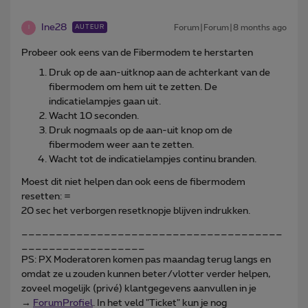
Ine28
Forum|Forum|8 months ago
AUTEUR
I
Probeer ook eens van de Fibermodem te herstarten
Druk op de aan-uitknop aan de achterkant van de
fibermodem om hem uit te zetten. De
indicatielampjes gaan uit.
Wacht 10 seconden.
Druk nogmaals op de aan-uit knop om de
fibermodem weer aan te zetten.
Wacht tot de indicatielampjes continu branden.
Moest dit niet helpen dan ook eens de fibermodem
resetten: =
20 sec het verborgen resetknopje blijven indrukken.
______________________________________
__________________
PS: PX Moderatoren komen pas maandag terug langs en
omdat ze u zouden kunnen beter/vlotter verder helpen,
zoveel mogelijk (privé) klantgegevens aanvullen in je
→
ForumProfiel
. In het veld "Ticket" kun je nog