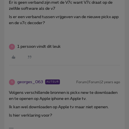
Er is geen verband zijn met de V7c want V7c draat op de
zelfde software als de v7
Is er een verband tussen vrijgeven van de nieuwe pickx app
en de v7c decoder?
1 persoon vindt dit leuk
G
georges_063
Forum|Forum|2 years ago
AUTEUR
G
Volgens verschillende bronnen is pickx new te downloaden
en te openen op Apple iphone en Apple tv.
Ik kan wel downloaden op Apple tv maar niet openen.
Is hier verklaring voor?