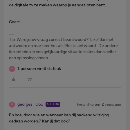
de digitale tv te maken waarop je aangesloten bent.
Geert
Tip: Werd jouw vraag correct beantwoord? ‘Like’ dan het
antwoord en markeer het als 'Beste antwoord'. De andere
forumleden in een gelijkaardige situatie zullen dan sneller
een oplossing vinden.
1 persoon vindt dit leuk
G
georges_063
Forum|Forum|2 years ago
AUTEUR
G
En hoe, door wie en wanneer kan dij backend wijziging
gedaan worden.? Kan jij dat ook?