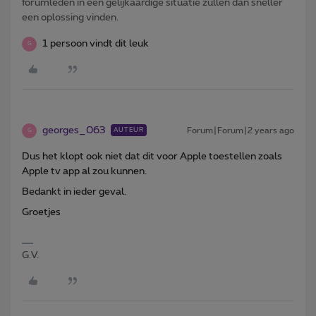
forumleden in een gelijkaardige situatie zullen dan sneller
een oplossing vinden.
1 persoon vindt dit leuk
G
georges_063
Forum|Forum|2 years ago
AUTEUR
G
Dus het klopt ook niet dat dit voor Apple toestellen zoals
Apple tv app al zou kunnen.
Bedankt in ieder geval.
Groetjes
G.V.