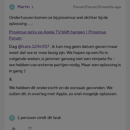
Martin
Forum|Forum|9 months ago
Ondertussen komen ze bij proximus wel dichter bij de
oplossing …..:
Proximus pickx op Apple TV blijft hangen | Proximus
Forum
:
Dag ​
@kate.1234557
, ik kan nog geen datum geven maar
weet dat we er mee bezig zijn. We hopen op een fix in
volgende weken, is jammer genoeg niet een simpele fix -
we hebben van externe partijen nodig. Maar een oplossing is
in gang :)
&
We hebben dit onderzocht en de oorzaak gevonden. We
zullen dit, in overleg met Apple, zo snel mogelijk oplossen.
1 persoon vindt dit leuk
B