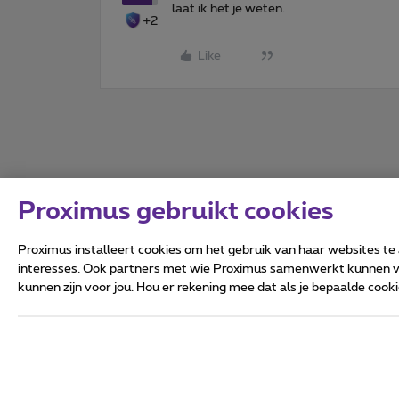
laat ik het je weten.
+2
Like
Proximus gebruikt cookies
Proximus installeert cookies om het gebruik van haar websites te
interesses. Ook partners met wie Proximus samenwerkt kunnen via
kunnen zijn voor jou. Hou er rekening mee dat als je bepaalde coo
Alle rechten voorbehouden.
Algemene voorwaarden, con
Privacy
Cookiebeleid
Deze website is gecreëerd en
Koning Albert II-laan 27 - B