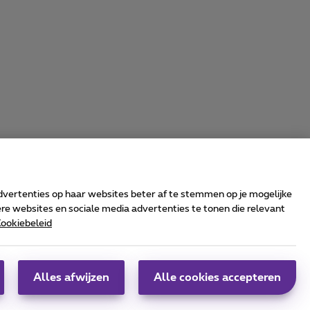
advertenties op haar websites beter af te stemmen op je mogelijke
e websites en sociale media advertenties te tonen die relevant
ookiebeleid
rrier & Wholesale Solutions
oximus Group
|
Telindus
Alles afwijzen
Alle cookies accepteren
obs
|
Sitemap