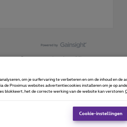
Forumvoorwaarden
Accessibility statement
 analyseren, om je surfervaring te verbeteren en om de inhoud en de 
 de Proximus websites advertentiecookies installeren om je op ander
kies blokkeert, het de correcte werking van de website kan verstoren
C
 ©
2026
Proximus
sumenteninfo
Prijslijst en tarieven
Toegankelijkheid
Cookie manager
Bedrijfsgegevens
Ca
 wordt beheerd conform het Belgisch recht.
Pr
Cookie-instellingen
-1030 Brussel.
J