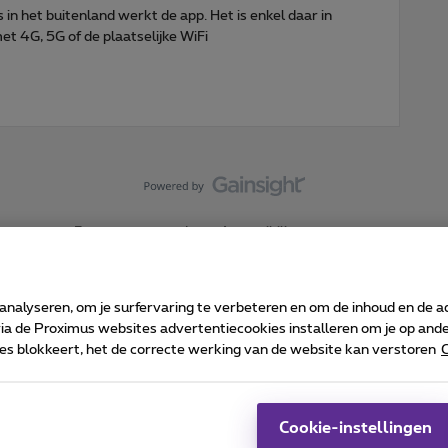
fs in het buitenland werkt de app. Het is enkel daar in
et 4G, 5G of de plaatselijke WiFi
Forumvoorwaarden
Accessibility statement
 analyseren, om je surfervaring te verbeteren en om de inhoud en de 
 de Proximus websites advertentiecookies installeren om je op ander
kies blokkeert, het de correcte werking van de website kan verstoren
C
 ©
2026
Proximus
sumenteninfo
Prijslijst en tarieven
Toegankelijkheid
Cookie manager
Bedrijfsgegevens
Ca
 wordt beheerd conform het Belgisch recht.
Pr
Cookie-instellingen
-1030 Brussel.
J