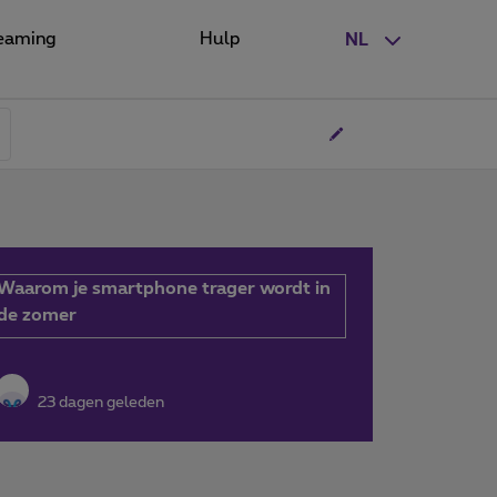
eaming
Hulp
NL
Waarom je smartphone trager wordt in
de zomer
23 dagen geleden