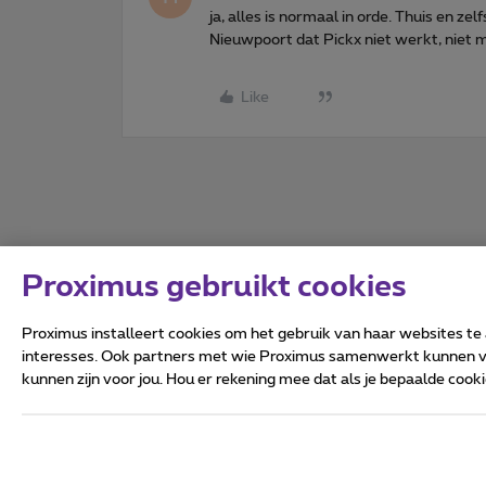
ja, alles is normaal in orde. Thuis en zel
Nieuwpoort dat Pickx niet werkt, niet m
Like
Proximus gebruikt cookies
Proximus installeert cookies om het gebruik van haar websites te
interesses. Ook partners met wie Proximus samenwerkt kunnen via
kunnen zijn voor jou. Hou er rekening mee dat als je bepaalde coo
Alle rechten voorbehouden.
Algemene voorwaarden, con
Privacy
Cookiebeleid
Deze website is gecreëerd en
Koning Albert II-laan 27 - B