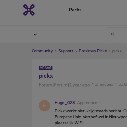
Packs
Community
Support
Proximus Pickx
pickx
VRAAG
pickx
2 reacties
63 
Forum|Forum|1 year ago
Hugo_028
Apprentice
H
Pickx werkt niet, krijg steeds bericht:
Europese Unie. Vertoef wel in Nieuwpoor
plaatselijk WiFi.