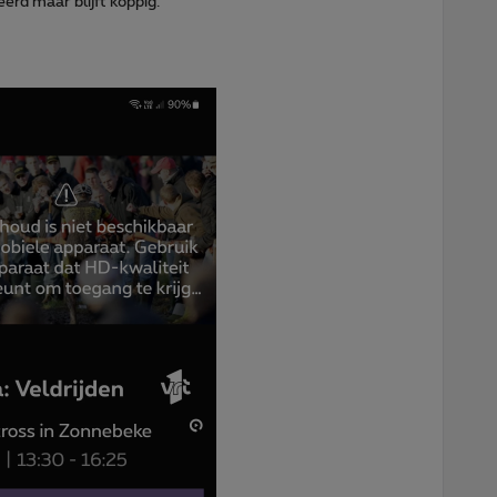
rd maar blijft koppig.