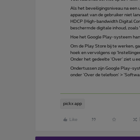
Als het beveiligingsniveau na een 
apparaat van de gebruiker niet la
HDCP (High-bandwidth Digital Con
beschermde digitale inhoud, zoals
Hoe het Google Play-systeem ha
Om de Play Store bij te werken, ga
hoek en vervolgens op ‘Instellingen
Onder het gedeelte 'Over' ziet u ee
Ondertussen zijn Google Play-syst
onder 'Over de telefoon' > 'Softw
pickx app
Like