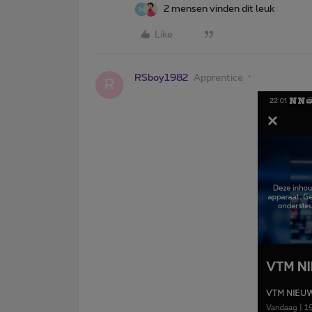
2 mensen vinden dit leuk
Like
RSboy1982
Apprentice
R