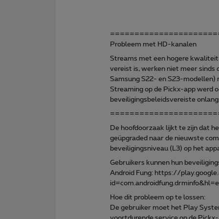
======================
Probleem met HD-kanalen
Streams met een hogere kwaliteit
vereist is, werken niet meer sinds
Samsung S22- en S23-modellen) mo
Streaming op de Pickx-app werd o
beveiligingsbeleidsvereiste onlangs
======================
De hoofdoorzaak lijkt te zijn dat
geüpgraded naar de nieuwste compa
beveiligingsniveau (L3) op het app
Gebruikers kunnen hun beveiliging
Android Fung: https://play.googl
id=com.androidfung.drminfo&hl
Hoe dit probleem op te lossen:
De gebruiker moet het Play Syste
voortdurende service op de Pickx-