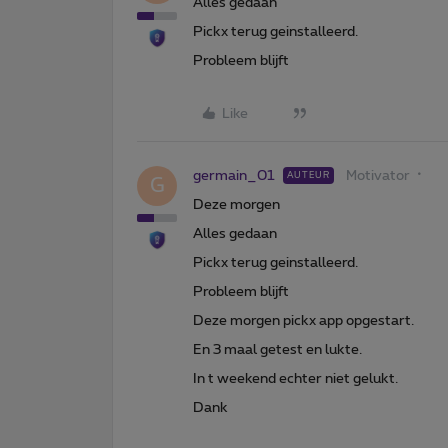
Alles gedaan
Pickx terug geinstalleerd.
Probleem blijft
Like
germain_01
Motivator
AUTEUR
G
Deze morgen
Alles gedaan
Pickx terug geinstalleerd.
Probleem blijft
Deze morgen pickx app opgestart.
En 3 maal getest en lukte.
In t weekend echter niet gelukt.
Dank