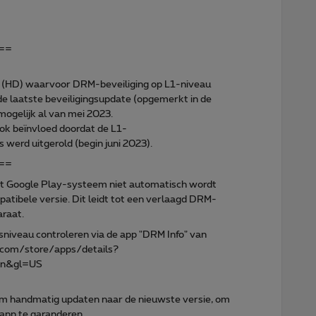
==
 (HD) waarvoor DRM-beveiliging op L1-niveau
 de laatste beveiligingsupdate (opgemerkt in de
gelijk al van mei 2023.
ok beïnvloed doordat de L1-
 werd uitgerold (begin juni 2023).
==
 het Google Play-systeem niet automatisch wordt
tibele versie. Dit leidt tot een verlaagd DRM-
araat.
sniveau controleren via de app "DRM Info" van
e.com/store/apps/details?
=en&gl=US
m handmatig updaten naar de nieuwste versie, om
app te garanderen.