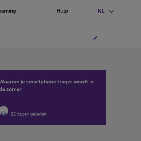
eaming
Hulp
NL
Waarom je smartphone trager wordt in
de zomer
22 dagen geleden