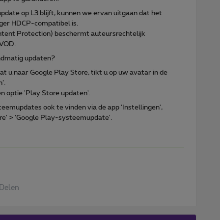
update op L3 blijft, kunnen we ervan uitgaan dat het
nger HDCP-compatibel is.
tent Protection) beschermt auteursrechtelijk
 VOD.
ndmatig updaten?
at u naar Google Play Store, tikt u op uw avatar in de
’.
n optie 'Play Store updaten'.
eemupdates ook te vinden via de app 'Instellingen',
are' > 'Google Play-systeemupdate'.
Delen