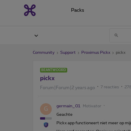
Packs
Community
Support
Proximus Pickx
pickx
BEANTWOORD
pickx
7 reacties
27
Forum|Forum|2 years ago
germain_01
Motivator
G
Geachte
Pickx app functioneert niet meer op m