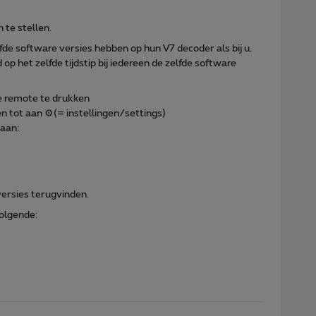
n te stellen.
fde software versies hebben op hun V7 decoder als bij u.
op het zelfde tijdstip bij iedereen de zelfde software
e remote te drukken
n tot aan ⚙️(= instellingen/settings)
 aan:
ersies terugvinden.
 volgende: