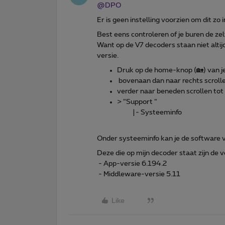
@DPO
Er is geen instelling voorzien om dit zo i
Best eens controleren of je buren de zel
Want op de V7 decoders staan niet altijd 
versie.
Druk op de home-knop (🏡) van j
bovenaan dan naar rechts scrolle
verder naar beneden scrollen tot
> “Support “
|- Systeeminfo
Onder systeeminfo kan je de software v
Deze die op mijn decoder staat zijn de
- App-versie 6.194.2
- Middleware-versie 5.11
Like