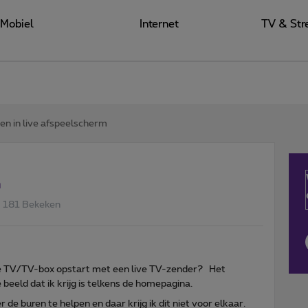
Mobiel
Internet
TV & Str
en in live afspeelscherm
m
181 Bekeken
de TV/TV-box opstart met een live TV-zender? Het
beeld dat ik krijg is telkens de homepagina.
er de buren te helpen en daar krijg ik dit niet voor elkaar.