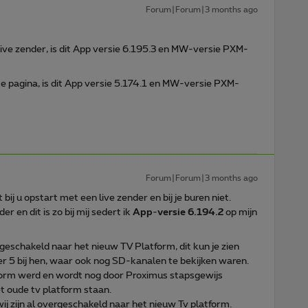
Forum|Forum|3 months ago
live zender, is dit App versie 6.195.3 en MW-versie PXM-
me pagina, is dit App versie 5.174.1 en MW-versie PXM-
Forum|Forum|3 months ago
ij u opstart met een live zender en bij je buren niet.
er en dit is zo bij mij sedert ik
App
-
versie
6.194.2
op mijn
geschakeld naar het nieuw TV Platform, dit kun je zien
er 5 bij hen, waar ook nog SD-kanalen te bekijken waren.
form werd en wordt nog door Proximus stapsgewijs
et oude tv platform staan.
 wij zijn al overgeschakeld naar het nieuw Tv platform.