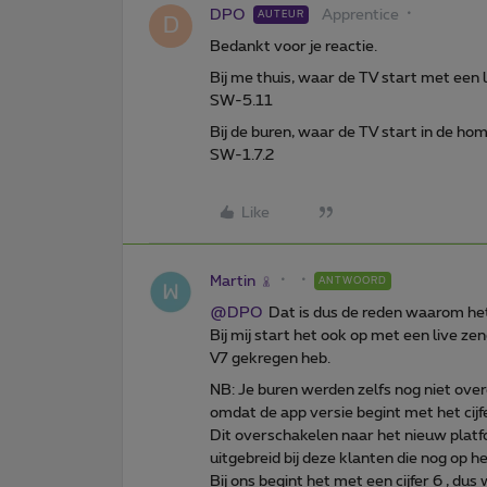
DPO
Apprentice
AUTEUR
D
Bedankt voor je reactie.
Bij me thuis, waar de TV start met een 
SW-5.11
Bij de buren, waar de TV start in de ho
SW-1.7.2
Like
Martin
ANTWOORD
@DPO
Dat is dus de reden waarom het b
Bij mij start het ook op met een live zend
V7 gekregen heb.
NB: Je buren werden zelfs nog niet over
omdat de app versie begint met het cijf
Dit overschakelen naar het nieuw plat
uitgebreid bij deze klanten die nog op h
Bij ons begint het met een cijfer 6 , dus