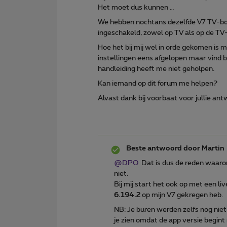
Het moet dus kunnen …
We hebben nochtans dezelfde V7 TV-box
ingeschakeld, zowel op TV als op de TV-
Hoe het bij mij wel in orde gekomen is m
instellingen eens afgelopen maar vind bl
handleiding heeft me niet geholpen.
Kan iemand op dit forum me helpen?
Alvast dank bij voorbaat voor jullie ant
Beste antwoord door
Martin
@DPO
Dat is dus de reden waarom 
niet.
Bij mij start het ook op met een live
6.194.2
op mijn V7 gekregen heb.
NB: Je buren werden zelfs nog nie
je zien omdat de app versie begint