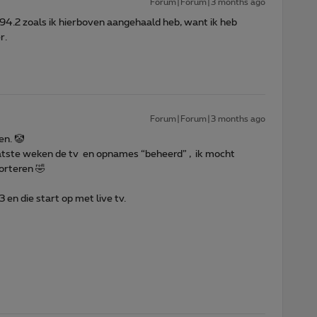
Forum|Forum|3 months ago
.194.2 zoals ik hierboven aangehaald heb, want ik heb
r.
Forum|Forum|3 months ago
en. 🤡
laatste weken de tv en opnames “beheerd” , ik mocht
orteren 🤣
 en die start op met live tv.