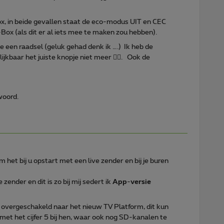
, in beide gevallen staat de eco-modus UIT en CEC
Box (als dit er al iets mee te maken zou hebben).
e een raadsel (geluk gehad denk ik ….) Ik heb de
ijkbaar het juiste knopje niet meer 🤦‍♂️. Ook de
woord.
het bij u opstart met een live zender en bij je buren
 zender en dit is zo bij mij sedert ik
App
-
versie
t overgeschakeld naar het nieuw TV Platform, dit kun
 met het cijfer 5 bij hen, waar ook nog SD-kanalen te