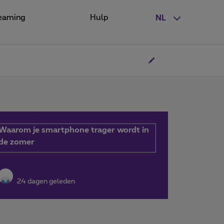
eaming
Hulp
NL
Waarom je smartphone trager wordt in
de zomer
24 dagen geleden