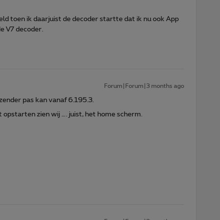
d toen ik daarjuist de decoder startte dat ik nu ook App
de V7 decoder.
Forum|Forum|3 months ago
zender pas kan vanaf 6.195.3.
 opstarten zien wij …. juist, het home scherm.