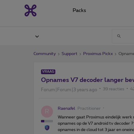
Packs
Community
Support
Proximus Pickx
Opnames
VRAAG
Opnames V7 decoder langer be
39 reacties
4
Forum|Forum|3 years ago
Raenafel
Practitioner
R
Wanneer gaat Proximus eindelijk werk
opnames op de V7 android tv decoder ? 
opnames in de cloud tot 3 jaar en onei