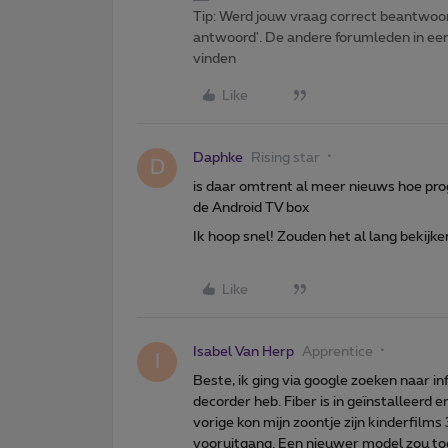
Tip: Werd jouw vraag correct beantwoor
antwoord'. De andere forumleden in een 
vinden
Like
Daphke
Rising star
D
is daar omtrent al meer nieuws hoe pr
de Android TV box
Ik hoop snel! Zouden het al lang bekijke
Like
Isabel Van Herp
Apprentice
I
Beste, ik ging via google zoeken naar i
decorder heb. Fiber is in geïnstalleerd 
vorige kon mijn zoontje zijn kinderfilms 
vooruitgang. Een nieuwer model zou t