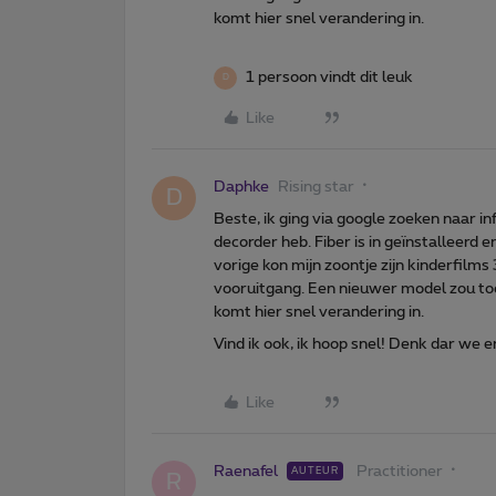
komt hier snel verandering in.
1 persoon vindt dit leuk
D
Like
Daphke
Rising star
D
Beste, ik ging via google zoeken naar i
decorder heb. Fiber is in geïnstalleerd 
vorige kon mijn zoontje zijn kinderfilms 
vooruitgang. Een nieuwer model zou t
komt hier snel verandering in.
Vind ik ook, ik hoop snel! Denk dar we er 
Like
Raenafel
Practitioner
AUTEUR
R