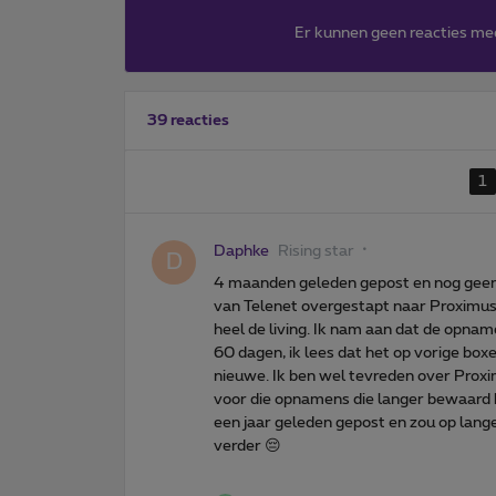
Er kunnen geen reacties me
39 reacties
1
Daphke
Rising star
D
4 maanden geleden gepost en nog geen re
van Telenet overgestapt naar Proximus 
heel de living. Ik nam aan dat de opn
60 dagen, ik lees dat het op vorige box
nieuwe. Ik ben wel tevreden over Proxi
voor die opnamens die langer bewaard ku
een jaar geleden gepost en zou op lange
verder 😔