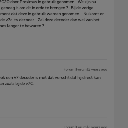
s 2020 door Proximus in gebruik genomen. We zijn nu
g genoeg is om dit in orde te brengen ? Bij de vorige
moment dat deze in gebruik werden genomen. Nu komt er
: de v7c-tv decoder. Zal deze decoder dan wel van het
mes langer te bewaren ?
Forum|Forum|2 years ago
ook een V7 decoder is met dat verschil dat hij direct kan
n zoals bij de v7C.
Forum|Forum|2 years ago