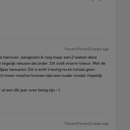
Forum|Forum|2 years ago
nfo hierover, aangezien ik nog maar een 2 weken deze
en tegelijk nieuwe decorder. Dit stelt enorm teleur. Met de
3jaar bewaren. Dit is echt triestig nu en totaal geen
och meer moeten kunnen dan een ouder model. Hopelijk
al een dik jaar over bezig zijn :-(
Forum|Forum|2 years ago