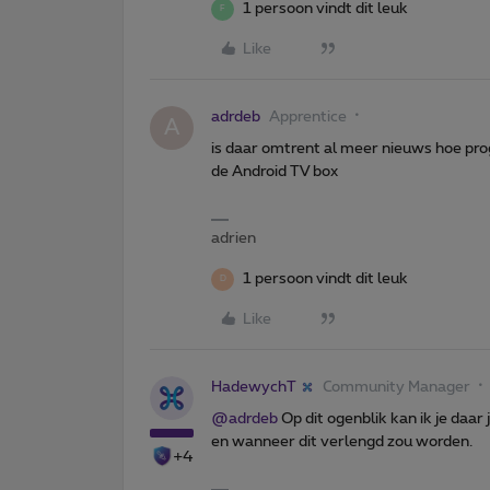
1 persoon vindt dit leuk
F
Like
adrdeb
Apprentice
A
is daar omtrent al meer nieuws hoe pr
de Android TV box
adrien
1 persoon vindt dit leuk
D
Like
HadewychT
Community Manager
@adrdeb
Op dit ogenblik kan ik je daa
en wanneer dit verlengd zou worden.
+4