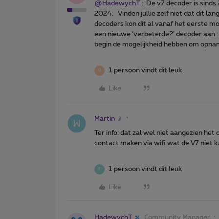
@HadewychT
: De v7 decoder is sind
2024. Vinden jullie zelf niet dat dit lan
decoders kon dit al vanaf het eerste 
een nieuwe ‘verbeterde?’ decoder aan 
begin de mogelijkheid hebben om opna
1 persoon vindt dit leuk
D
Like
Martin
Ter info: dat zal wel niet aangezien het 
contact maken via wifi wat de V7 niet ka
1 persoon vindt dit leuk
F
Like
HadewychT
Community Manager