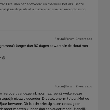
d? ‘Like’ dan het antwoord en markeer het als 'Beste
gelijkaardige situatie zullen dan sneller een oplossing
Forum|Forum|2 years ago
ogramma’s langer dan 60 dagen bewaren in de cloud met
n ☹️
Forum|Forum|2 years ago
nfo hierover, aangezien ik nog maar een 2 weken deze
en tegelijk nieuwe decorder. Dit stelt enorm teleur. Met de
3jaar bewaren. Dit is echt triestig nu en totaal geen
och meer moeten kunnen dan een ouder model. Hopelijk