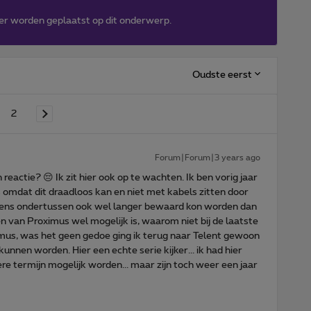
er worden geplaatst op dit onderwerp.
Oudste eerst
2
Forum|Forum|3 years ago
actie? 😔 Ik zit hier ook op te wachten. Ik ben vorig jaar
omdat dit draadloos kan en niet met kabels zitten door
amens ondertussen ook wel langer bewaard kon worden dan
en van Proximus wel mogelijk is, waarom niet bij de laatste
mus, was het geen gedoe ging ik terug naar Telent gewoon
nnen worden. Hier een echte serie kijker... ik had hier
re termijn mogelijk worden... maar zijn toch weer een jaar