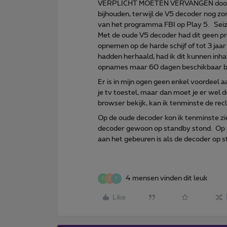
VERPLICHT MOETEN VERVANGEN door d
bijhouden, terwijl de V5 decoder nog 
van het programma FBI op Play 5. Seiz
Met de oude V5 decoder had dit geen 
opnemen op de harde schijf of tot 3 ja
hadden herhaald, had ik dit kunnen inh
opnames maar 60 dagen beschikbaar bl
Er is in mijn ogen geen enkel voordeel 
je tv toestel, maar dan moet je er wel 
browser bekijk, kan ik tenminste de r
Op de oude decoder kon ik tenminste zi
decoder gewoon op standby stond. Op 
aan het gebeuren is als de decoder op 
4 mensen vinden dit leuk
F
D
F
Like