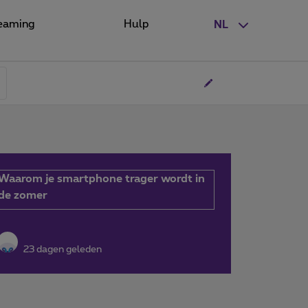
eaming
Hulp
NL
Waarom je smartphone trager wordt in
de zomer
23 dagen geleden