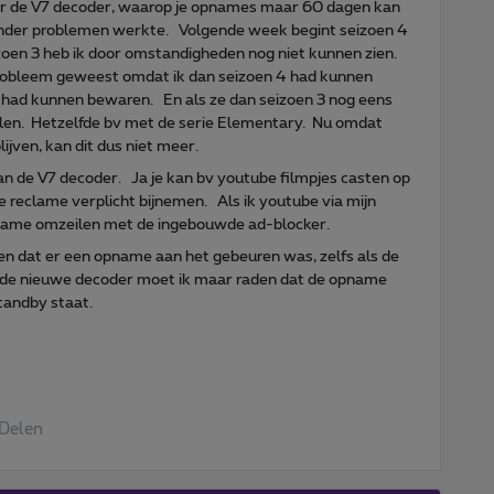
e V7 decoder, waarop je opnames maar 60 dagen kan
zonder problemen werkte. Volgende week begint seizoen 4
oen 3 heb ik door omstandigheden nog niet kunnen zien.
probleem geweest omdat ik dan seizoen 4 had kunnen
ar had kunnen bewaren. En als ze dan seizoen 3 nog eens
alen. Hetzelfde bv met de serie Elementary. Nu omdat
ijven, kan dit dus niet meer.
aan de V7 decoder. Ja je kan bv youtube filmpjes casten op
de reclame verplicht bijnemen. Als ik youtube via mijn
eclame omzeilen met de ingebouwde ad-blocker.
en dat er een opname aan het gebeuren was, zelfs als de
de nieuwe decoder moet ik maar raden dat de opname
standby staat.
Delen