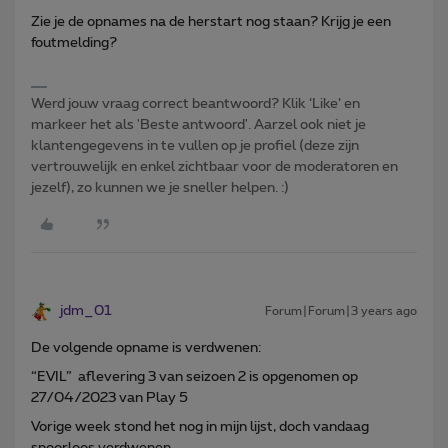
Zie je de opnames na de herstart nog staan? Krijg je een
foutmelding?
Werd jouw vraag correct beantwoord? Klik ‘Like’ en
markeer het als 'Beste antwoord'. Aarzel ook niet je
klantengegevens in te vullen op je profiel (deze zijn
vertrouwelijk en enkel zichtbaar voor de moderatoren en
jezelf), zo kunnen we je sneller helpen. :)
jdm_01
Forum|Forum|3 years ago
De volgende opname is verdwenen:
“EVIL” aflevering 3 van seizoen 2 is opgenomen op
27/04/2023 van Play 5
Vorige week stond het nog in mijn lijst, doch vandaag
spoorloos verdwenen.