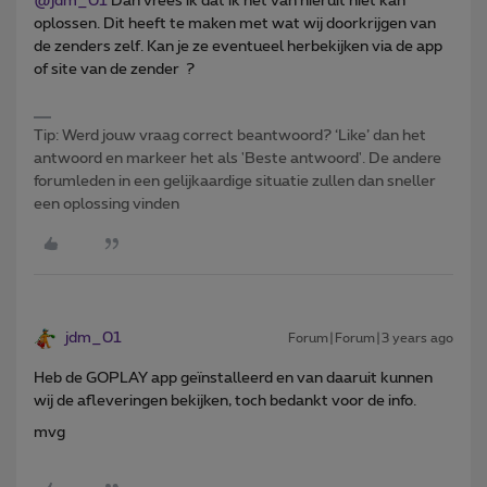
@jdm_01
Dan vrees ik dat ik het van hieruit niet kan
oplossen. Dit heeft te maken met wat wij doorkrijgen van
de zenders zelf. Kan je ze eventueel herbekijken via de app
of site van de zender ?
Tip: Werd jouw vraag correct beantwoord? ‘Like’ dan het
antwoord en markeer het als 'Beste antwoord'. De andere
forumleden in een gelijkaardige situatie zullen dan sneller
een oplossing vinden
jdm_01
Forum|Forum|3 years ago
Heb de GOPLAY app geïnstalleerd en van daaruit kunnen
wij de afleveringen bekijken, toch bedankt voor de info.
mvg