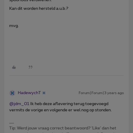
Kan dit worden hersteld a.u.b.?
mvg.
HadewychT
Forum|Forum|3 years ago
@jdm_01
Ik heb deze aflevering terug toegevoegd
vermits de vorige en volgende er wel nog op stonden.
Tip: Werd jouw vraag correct beantwoord? ‘Like’ dan het