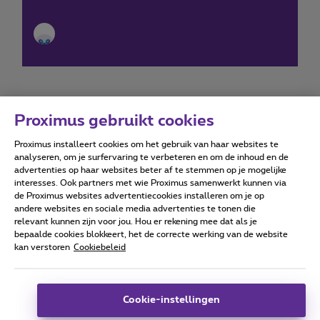
Proximus gebruikt cookies
Proximus installeert cookies om het gebruik van haar websites te
Forumvoorwaarden
Accessibility statement
analyseren, om je surfervaring te verbeteren en om de inhoud en de
advertenties op haar websites beter af te stemmen op je mogelijke
interesses. Ook partners met wie Proximus samenwerkt kunnen via
de Proximus websites advertentiecookies installeren om je op
andere websites en sociale media advertenties te tonen die
relevant kunnen zijn voor jou. Hou er rekening mee dat als je
Alle rechten voorbehouden. ©
2026
Proximus
bepaalde cookies blokkeert, het de correcte werking van de website
kan verstoren
Cookiebeleid
Algemene voorwaarden, consumenteninfo
Prijslijst en tarieven
Toegankelijkheid
Privacy
Cookiebeleid
Cookie manager
Bedrijfsgegevens
Deze website is gecreëerd en wordt beheerd conform het
Cookie-instellingen
Belgisch recht.