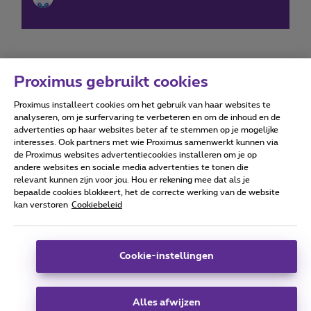
Proximus gebruikt cookies
Proximus installeert cookies om het gebruik van haar websites te
Forumvoorwaarden
Accessibility statement
analyseren, om je surfervaring te verbeteren en om de inhoud en de
advertenties op haar websites beter af te stemmen op je mogelijke
interesses. Ook partners met wie Proximus samenwerkt kunnen via
de Proximus websites advertentiecookies installeren om je op
andere websites en sociale media advertenties te tonen die
relevant kunnen zijn voor jou. Hou er rekening mee dat als je
Alle rechten voorbehouden. ©
2026
Proximus
bepaalde cookies blokkeert, het de correcte werking van de website
kan verstoren
Cookiebeleid
Algemene voorwaarden, consumenteninfo
Prijslijst en tarieven
Toegankelijkheid
Privacy
Cookiebeleid
Cookie manager
Bedrijfsgegevens
Deze website is gecreëerd en wordt beheerd conform het
Cookie-instellingen
Belgisch recht.
Koning Albert II-laan 27 - B-1030 Brussel.
Alles afwijzen