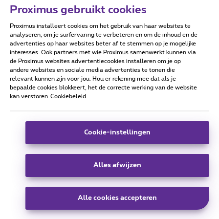
Proximus gebruikt cookies
Proximus installeert cookies om het gebruik van haar websites te
Forumvoorwaarden
Accessibility statement
analyseren, om je surfervaring te verbeteren en om de inhoud en de
advertenties op haar websites beter af te stemmen op je mogelijke
interesses. Ook partners met wie Proximus samenwerkt kunnen via
de Proximus websites advertentiecookies installeren om je op
andere websites en sociale media advertenties te tonen die
relevant kunnen zijn voor jou. Hou er rekening mee dat als je
Alle rechten voorbehouden. ©
2026
Proximus
bepaalde cookies blokkeert, het de correcte werking van de website
kan verstoren
Cookiebeleid
Algemene voorwaarden, consumenteninfo
Prijslijst en tarieven
Toegankelijkheid
Privacy
Cookiebeleid
Cookie manager
Bedrijfsgegevens
Deze website is gecreëerd en wordt beheerd conform het
Cookie-instellingen
Belgisch recht.
Koning Albert II-laan 27 - B-1030 Brussel.
Alles afwijzen
Carrier & Wholesale Solutions
Alle cookies accepteren
Proximus Group
|
Telindus
Jobs
|
Sitemap