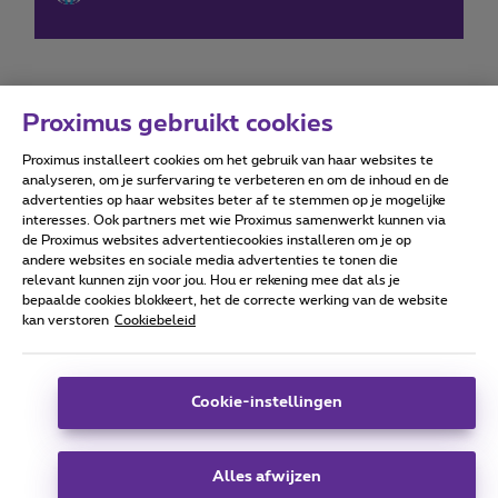
Proximus gebruikt cookies
Proximus installeert cookies om het gebruik van haar websites te
Forumvoorwaarden
Accessibility statement
analyseren, om je surfervaring te verbeteren en om de inhoud en de
advertenties op haar websites beter af te stemmen op je mogelijke
interesses. Ook partners met wie Proximus samenwerkt kunnen via
de Proximus websites advertentiecookies installeren om je op
andere websites en sociale media advertenties te tonen die
relevant kunnen zijn voor jou. Hou er rekening mee dat als je
Alle rechten voorbehouden. ©
2026
Proximus
bepaalde cookies blokkeert, het de correcte werking van de website
kan verstoren
Cookiebeleid
Algemene voorwaarden, consumenteninfo
Prijslijst en tarieven
Toegankelijkheid
Privacy
Cookiebeleid
Cookie manager
Bedrijfsgegevens
Deze website is gecreëerd en wordt beheerd conform het
Cookie-instellingen
Belgisch recht.
Koning Albert II-laan 27 - B-1030 Brussel.
Alles afwijzen