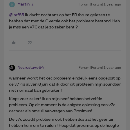
Martin
Forum|Forum|1 year ago
@raf85
Ik dacht nochtans op het FR forum gelezen te
hebben dat met de C versie ook het probleem bestond. Heb
je mss een V7C dat je zo zeker bent ?
Necroslave84
Forum|Forum|1 year ago
wanneer wordt het cec probleem eindelijk eens opgelost op
de v7? is al van 8 juni dat ik door dit probleem mijn soundbar
niet normaal kan gebruiken !
Klopt zeer zeker! Ik en mijn neef hebben hetzelfde
probleem. Op dit moment is de enigste oplossing een v7c
decoder als omruil aanvragen aan Proximus!
De v7c zou dit probleem ook hebben dus zal het geen zin
hebben hem om te ruilen ! Hoop dat proximus op de hoogte