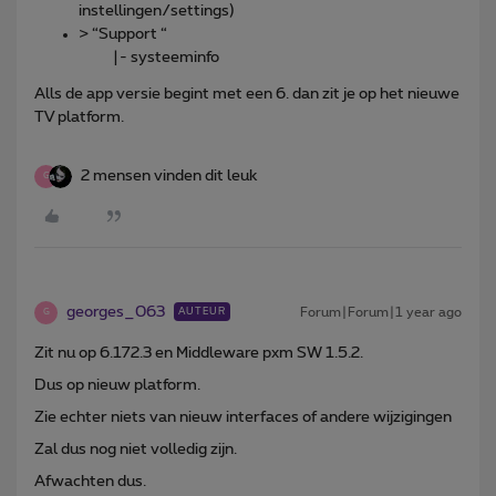
instellingen/settings)
> “Support “
|- systeeminfo
Alls de app versie begint met een 6. dan zit je op het nieuwe
TV platform.
2 mensen vinden dit leuk
G
georges_063
Forum|Forum|1 year ago
AUTEUR
G
Zit nu op 6.172.3 en Middleware pxm SW 1.5.2.
Dus op nieuw platform.
Zie echter niets van nieuw interfaces of andere wijzigingen
Zal dus nog niet volledig zijn.
Afwachten dus.