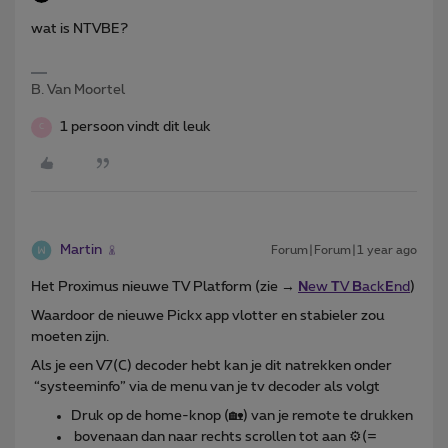
wat is NTVBE?
B. Van Moortel
1 persoon vindt dit leuk
C
Martin
Forum|Forum|1 year ago
Het Proximus nieuwe TV Platform (zie →
N
ew
T
V
B
ack
E
nd
)
Waardoor de nieuwe Pickx app vlotter en stabieler zou
moeten zijn.
Als je een V7(C) decoder hebt kan je dit natrekken onder
“systeeminfo” via de menu van je tv decoder als volgt
Druk op de home-knop (🏡) van je remote te drukken
bovenaan dan naar rechts scrollen tot aan ⚙️(=