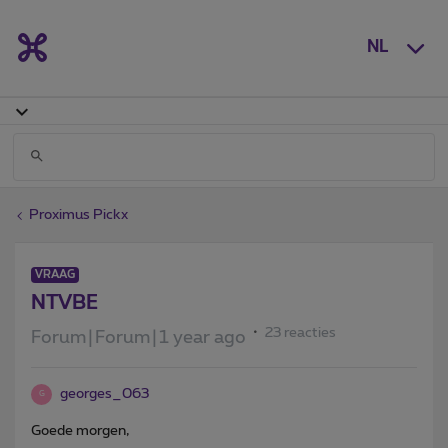
NL
Proximus Pickx
VRAAG
NTVBE
23 reacties
Forum|Forum|1 year ago
georges_063
G
Goede morgen,