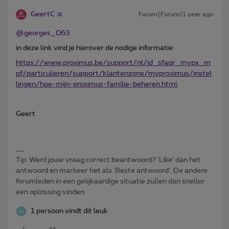
GeertC
Forum|Forum|1 year ago
@georges_063
in deze link vind je hierover de nodige informatie:
https://www.proximus.be/support/nl/id_sfaqr_mypx_m
pf/particulieren/support/klantenzone/myproximus/instel
lingen/hoe-mijn-proximus-familie-beheren.html
Geert
Tip: Werd jouw vraag correct beantwoord? ‘Like’ dan het
antwoord en markeer het als 'Beste antwoord'. De andere
forumleden in een gelijkaardige situatie zullen dan sneller
een oplossing vinden.
1 persoon vindt dit leuk