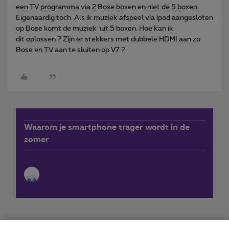
een TV programma via 2
Bose boxen en niet de 5 boxen.
Eigenaardig toch. Als ik muziek afspeel via ipod aangesloten
op Bose komt de muziek uit 5 boxen. Hoe kan ik
dit
oplossen ? Zijn er stekkers met dubbele HDMI aan zo
Bose en TV aan te sluiten op V7 ?
Waarom je smartphone trager wordt in de
zomer