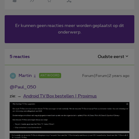
Er kunnen geen reacties meer worden geplaatst op dit
onderwerp.
Oudste eerst
5 reacties
Martin
Forum|Forum|2 years ago
ANTWOORD
@Paul_050
zie: →
Android TV Box bestellen | Proximus