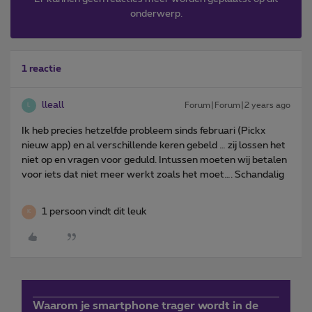
onderwerp.
1 reactie
lleall
Forum|Forum|2 years ago
L
Ik heb precies hetzelfde probleem sinds februari (Pickx
nieuw app) en al verschillende keren gebeld … zij lossen het
niet op en vragen voor geduld. Intussen moeten wij betalen
voor iets dat niet meer werkt zoals het moet…. Schandalig
1 persoon vindt dit leuk
K
Waarom je smartphone trager wordt in de