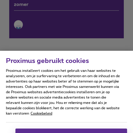
zomer
Proximus gebruikt cookies
Proximus installeert cookies om het gebruik van haar websites te
Forumvoorwaarden
Accessibility statement
analyseren, om je surfervaring te verbeteren en om de inhoud en de
advertenties op haar websites beter af te stemmen op je mogelijke
interesses. Ook partners met wie Proximus samenwerkt kunnen via
de Proximus websites advertentiecookies installeren om je op
andere websites en sociale media advertenties te tonen die
relevant kunnen zijn voor jou. Hou er rekening mee dat als je
Alle rechten voorbehouden. ©
2026
Proximus
bepaalde cookies blokkeert, het de correcte werking van de website
kan verstoren
Cookiebeleid
Algemene voorwaarden, consumenteninfo
Prijslijst en tarieven
Toegankelijkheid
Privacy
Cookiebeleid
Cookie manager
Bedrijfsgegevens
Deze website is gecreëerd en wordt beheerd conform het