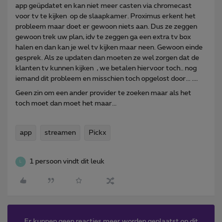
app geüpdatet en kan niet meer casten via chromecast
voor tv te kijken op de slaapkamer. Proximus erkent het
probleem maar doet er gewoon niets aan. Dus ze zeggen
gewoon trek uw plan, idv te zeggen ga een extra tv box
halen en dan kan je wel tv kijken maar neen. Gewoon einde
gesprek. Als ze updaten dan moeten ze wel zorgen dat de
klanten tv kunnen kijken , we betalen hiervoor toch.. nog
iemand dit probleem en misschien toch opgelost door... ....
Geen zin om een ander provider te zoeken maar als het
toch moet dan moet het maar...
app
streamen
Pickx
1 persoon vindt dit leuk
L
Er kunnen geen reacties meer worden geplaatst op dit