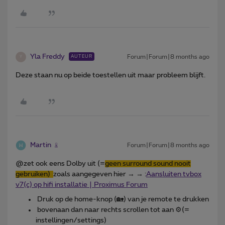
Yla Freddy
Forum|Forum|8 months ago
AUTEUR
Y
Deze staan nu op beide toestellen uit maar probleem blijft.
Martin
Forum|Forum|8 months ago
@zet ook eens Dolby uit (=
geen surround sound nooit
gebruiken)
zoals aangegeven hier → → :
Aansluiten tvbox
v7(c) op hifi installatie | Proximus Forum
Druk op de home-knop (🏡) van je remote te drukken
bovenaan dan naar rechts scrollen tot aan ⚙️(=
instellingen/settings)