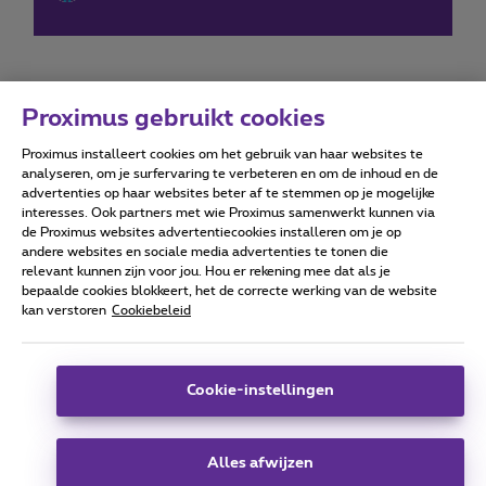
Proximus gebruikt cookies
Proximus installeert cookies om het gebruik van haar websites te
Forumvoorwaarden
Accessibility statement
analyseren, om je surfervaring te verbeteren en om de inhoud en de
advertenties op haar websites beter af te stemmen op je mogelijke
interesses. Ook partners met wie Proximus samenwerkt kunnen via
de Proximus websites advertentiecookies installeren om je op
andere websites en sociale media advertenties te tonen die
relevant kunnen zijn voor jou. Hou er rekening mee dat als je
Alle rechten voorbehouden. ©
2026
Proximus
bepaalde cookies blokkeert, het de correcte werking van de website
kan verstoren
Cookiebeleid
Algemene voorwaarden, consumenteninfo
Prijslijst en tarieven
Toegankelijkheid
Privacy
Cookiebeleid
Cookie manager
Bedrijfsgegevens
Deze website is gecreëerd en wordt beheerd conform het
Cookie-instellingen
Belgisch recht.
Koning Albert II-laan 27 - B-1030 Brussel.
Alles afwijzen