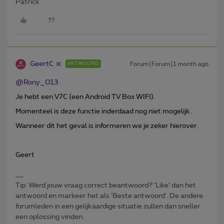
Patrick
GeertC
Forum|Forum|1 month ago
ANTWOORD
@Rony_013
Je hebt een V7C (een Android TV Box WIFI).
Momenteel is deze functie inderdaad nog niet mogelijk.
Wanneer dit het geval is informeren we je zeker hierover.
Geert
Tip: Werd jouw vraag correct beantwoord? ‘Like’ dan het
antwoord en markeer het als 'Beste antwoord'. De andere
forumleden in een gelijkaardige situatie zullen dan sneller
een oplossing vinden.