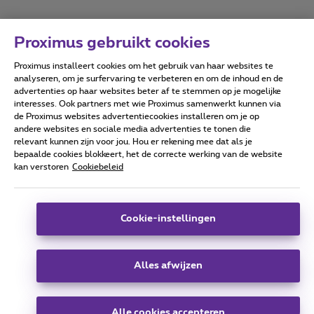
Proximus gebruikt cookies
Proximus installeert cookies om het gebruik van haar websites te
Forumvoorwaarden
Accessibility statement
analyseren, om je surfervaring te verbeteren en om de inhoud en de
advertenties op haar websites beter af te stemmen op je mogelijke
interesses. Ook partners met wie Proximus samenwerkt kunnen via
de Proximus websites advertentiecookies installeren om je op
andere websites en sociale media advertenties te tonen die
relevant kunnen zijn voor jou. Hou er rekening mee dat als je
Alle rechten voorbehouden. ©
2026
Proximus
bepaalde cookies blokkeert, het de correcte werking van de website
kan verstoren
Cookiebeleid
Algemene voorwaarden, consumenteninfo
Prijslijst en tarieven
Toegankelijkheid
Privacy
Cookiebeleid
Cookie manager
Bedrijfsgegevens
Deze website is gecreëerd en wordt beheerd conform het
Cookie-instellingen
Belgisch recht.
Koning Albert II-laan 27 - B-1030 Brussel.
Alles afwijzen
Carrier & Wholesale Solutions
Alle cookies accepteren
Proximus Group
|
Telindus