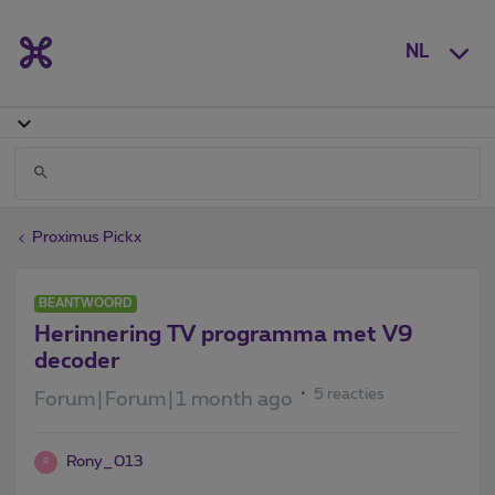
NL
Proximus Pickx
BEANTWOORD
Herinnering TV programma met V9
decoder
5 reacties
Forum|Forum|1 month ago
Rony_013
R