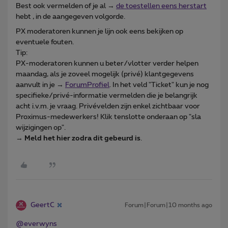
Best ook vermelden of je al →
de toestellen eens herstart
hebt , in de aangegeven volgorde.
PX moderatoren kunnen je lijn ook eens bekijken op
eventuele fouten.
Tip:
PX-moderatoren kunnen u beter/vlotter verder helpen
maandag, als je zoveel mogelijk (privé) klantgegevens
aanvult in je →
ForumProfiel
. In het veld "Ticket" kun je nog
specifieke/privé-informatie vermelden die je belangrijk
acht i.v.m. je vraag. Privévelden zijn enkel zichtbaar voor
Proximus-medewerkers! Klik tenslotte onderaan op "sla
wijzigingen op".
→
Meld het hier zodra dit gebeurd is
.
GeertC
Forum|Forum|10 months ago
@everwyns