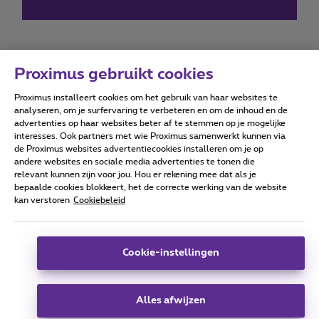
Proximus gebruikt cookies
Proximus installeert cookies om het gebruik van haar websites te
Forumvoorwaarden
Accessibility statement
analyseren, om je surfervaring te verbeteren en om de inhoud en de
advertenties op haar websites beter af te stemmen op je mogelijke
interesses. Ook partners met wie Proximus samenwerkt kunnen via
de Proximus websites advertentiecookies installeren om je op
andere websites en sociale media advertenties te tonen die
relevant kunnen zijn voor jou. Hou er rekening mee dat als je
Alle rechten voorbehouden. ©
2026
Proximus
bepaalde cookies blokkeert, het de correcte werking van de website
kan verstoren
Cookiebeleid
Algemene voorwaarden, consumenteninfo
Prijslijst en tarieven
Toegankelijkheid
Privacy
Cookiebeleid
Cookie manager
Bedrijfsgegevens
Deze website is gecreëerd en wordt beheerd conform het
Cookie-instellingen
Belgisch recht.
Koning Albert II-laan 27 - B-1030 Brussel.
Alles afwijzen