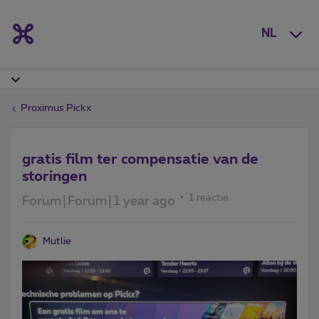
NL
Proximus Pickx
gratis film ter compensatie van de
storingen
1 reactie
Forum|Forum|1 year ago
Mutlie