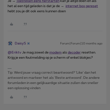
Je →
Toestellen eens herstarten
kan je altijd doen en als
het al een tijd geleden is dat je de →
internet box gereset
hebt zou je dit ook eens kunnen doen
DaisyS
Forum|Forum|10 months ago
@Eriktv
Je mag zowel de
modem
als
decoder
resetten.
Krijg je een foutmelding op je scherm of enkel blokjes?
Tip: Werd jouw vraag correct beantwoord? ‘Like’ dan het
antwoord en markeer het als 'Beste antwoord'. De andere
forumleden in een gelijkaardige situatie zullen dan sneller
een oplossing vinden