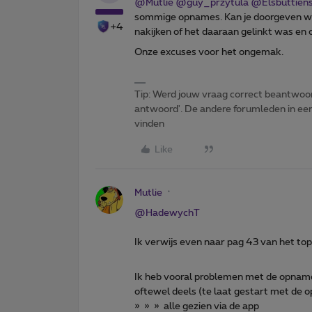
@Mutlie
​
@guy_przytula
​
@Elsbuttien
sommige opnames. Kan je doorgeven w
+4
nakijken of het daaraan gelinkt was en o
Onze excuses voor het ongemak.
Tip: Werd jouw vraag correct beantwoor
antwoord'. De andere forumleden in een 
vinden
Like
Mutlie
@HadewychT
Ik verwijs even naar pag 43 van het top
Ik heb vooral problemen met de opname
oftewel deels (te laat gestart met de
» » » alle gezien via de app