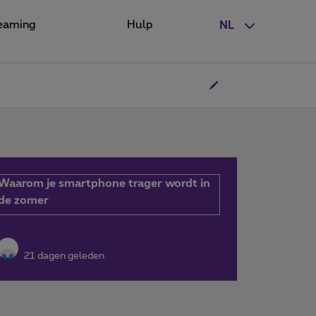
eaming
Hulp
NL
Waarom je smartphone trager wordt in
de zomer
21 dagen geleden