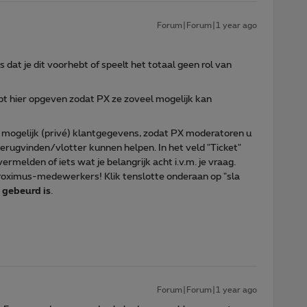
Forum|Forum|1 year ago
s dat je dit voorhebt of speelt het totaal geen rol van
bt hier opgeven zodat PX ze zoveel mogelijk kan
 mogelijk (privé) klantgegevens, zodat PX moderatoren u
erugvinden/vlotter kunnen helpen. In het veld "Ticket"
ermelden of iets wat je belangrijk acht i.v.m. je vraag.
Proximus-medewerkers! Klik tenslotte onderaan op "sla
t gebeurd is
.
Forum|Forum|1 year ago