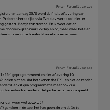
Forum|Forum|1 year ago
 gisteren maandag 23/6 werd de finale aflevering van
 Proberen herbekijken via Tvreplay werkt ook niet: er
g gestart. Beetje frustrerend. En ik weet dat er
 me doorverwijzen naar GoPlay en co, maar waar betalen
 steeds vaker onze toevlucht moeten nemen naar
Forum|Forum|1 year ago
g 1 (één) geprogrammeerd en niet aflevering 10.
n? Indien niet zou dat betekenen dat PX - en niet de zender
 zenders) en dit qua programmatie maar ook qua
u op buitenlandse zenders Belgische reclame afgespeeld
hier dan weer wel gelukt. 😏
”) gekeken in de app, het had geen zin om de 1e te