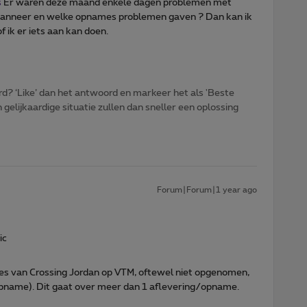
s
Er waren deze maand enkele dagen problemen met
anneer en welke opnames problemen gaven ? Dan kan ik
f ik er iets aan kan doen.
d? ‘Like’ dan het antwoord en markeer het als 'Beste
gelijkaardige situatie zullen dan sneller een oplossing
Forum|Forum|1 year ago
ic
s van Crossing Jordan op VTM, oftewel niet opgenomen,
 opname). Dit gaat over meer dan 1 aflevering/opname.