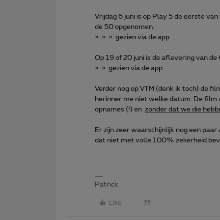
Vrijdag 6 juni is op Play 5 de eerste v
de 50 opgenomen.
» » » gezien via de app
Op 19 of 20 juni is de aflevering van
» » gezien via de app
Verder nog op VTM (denk ik toch) de fi
herinner me niet welke datum. De fil
opnames (!) en
zonder dat we die hebb
Er zijn zeer waarschijnlijk nog een pa
dat niet met volle 100% zekerheid beve
Patrick
Like