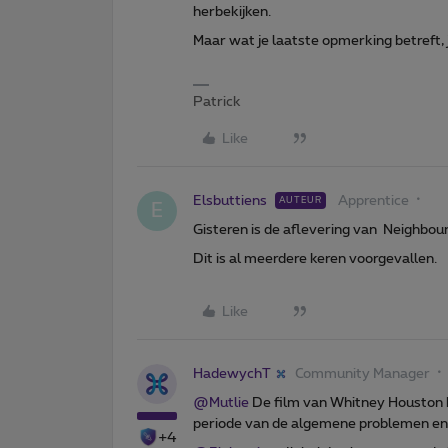
herbekijken.
Maar wat je laatste opmerking betreft, je
Patrick
Like
Elsbuttiens
Apprentice
AUTEUR
E
Gisteren is de aflevering van Neighbou
Dit is al meerdere keren voorgevallen.
Like
HadewychT
Community Manager
@Mutlie
De film van Whitney Houston k
periode van de algemene problemen en
+4