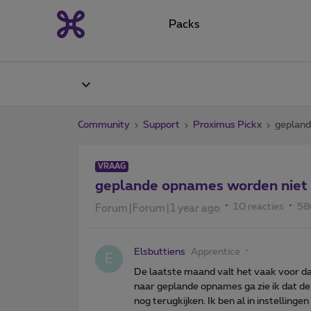
Packs
Community
Support
Proximus Pickx
geplan
VRAAG
geplande opnames worden nie
10 reacties
58
Forum|Forum|1 year ago
Elsbuttiens
Apprentice
E
De laatste maand valt het vaak voor da
naar geplande opnames ga zie ik dat de s
nog terugkijken. Ik ben al in instelling