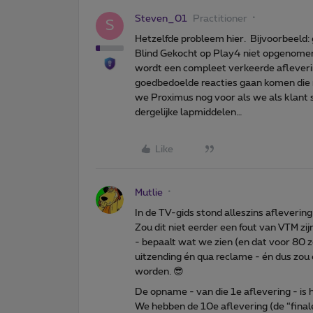
Steven_01
Practitioner
S
Hetzelfde probleem hier. Bijvoorbeeld:
Blind Gekocht op Play4 niet opgenomen.
wordt een compleet verkeerde afleverin
goedbedoelde reacties gaan komen die
we Proximus nog voor als we als klant
dergelijke lapmiddelen…
Like
Mutlie
In de TV-gids stond alleszins afleverin
Zou dit niet eerder een fout van VTM zij
- bepaalt wat we zien (en dat voor 80
uitzending én qua reclame - én dus zo
worden. 😎
De opname - van die 1e aflevering - is 
We hebben de 10e aflevering (de “finale