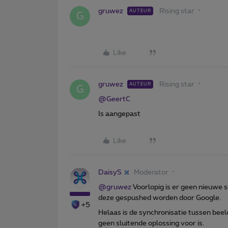
gruwez
Rising star
AUTEUR
G
Like
gruwez
Rising star
AUTEUR
G
@GeertC
Is aangepast
Like
DaisyS
Moderator
@gruwez
Voorlopig is er geen nieuwe s
deze gespushed worden door Google.
+5
Helaas is de synchronisatie tussen be
geen sluitende oplossing voor is.