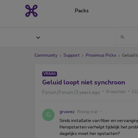
Packs
Community
Support
Proximus Pickx
Geluid 
VRAAG
Geluid loopt niet synchroon
9 reacties
11
Forum|Forum|3 years ago
gruwez
Rising star
G
Sinds installatie van fiber en vervangi
Heropstarten verhelpt tijdelijk het prob
dagelijks moet her opstarten?