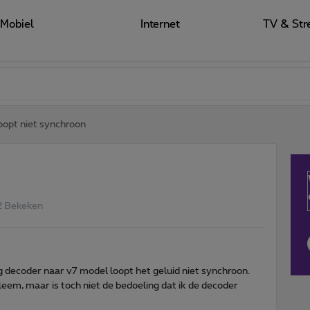
Mobiel
Internet
TV & Str
loopt niet synchroon
2 Bekeken
ng decoder naar v7 model loopt het geluid niet synchroon.
leem, maar is toch niet de bedoeling dat ik de decoder