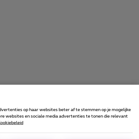
advertenties op haar websites beter af te stemmen op je mogelijke
e websites en sociale media advertenties te tonen die relevant
ookiebeleid