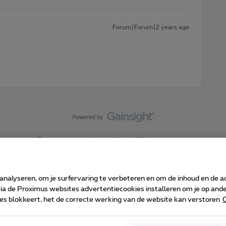
Forum|Forum|2 years ago
Forumvoorwaarden
Accessibility statement
 analyseren, om je surfervaring te verbeteren en om de inhoud en de 
 de Proximus websites advertentiecookies installeren om je op ander
kies blokkeert, het de correcte werking van de website kan verstoren
C
 ©
2026
Proximus
sumenteninfo
Prijslijst en tarieven
Toegankelijkheid
Cookie manager
Bedrijfsgegevens