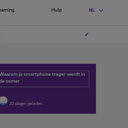
eaming
Hulp
NL
Waarom je smartphone trager wordt in
de zomer
22 dagen geleden