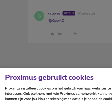
gruwez
Rising star
AUTEUR
G
@GeertC
Like
Proximus gebruikt cookies
Proximus installeert cookies om het gebruik van haar websites te
interesses. Ook partners met wie Proximus samenwerkt kunnen via
kunnen zijn voor jou. Hou er rekening mee dat als je bepaalde coo
Alle rechten voorbehouden.
Algemene voorwaarden, con
Privacy
Cookiebeleid