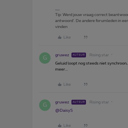
Tip: Werd jouw vraag correct beantwoor
antwoord'. De andere forumleden in een 
vinden
Like
gruwez
Rising star
AUTEUR
G
Geluid loopt nog steeds niet synchroon, 
meer...
Like
gruwez
Rising star
AUTEUR
G
@DaisyS
Like