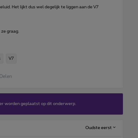
uid. Het lijkt dus wel degelijk te liggen aan de V7
k ze graag.
s
V7
Delen
er worden geplaatst op dit onderwerp.
Oudste eerst