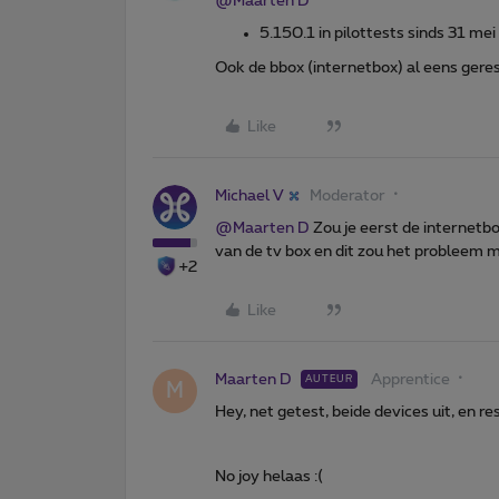
@Maarten D
5.150.1 in pilottests sinds 31 m
Ook de bbox (internetbox) al eens gere
Like
Michael V
Moderator
@Maarten D
Zou je eerst de internetb
van de tv box en dit zou het probleem 
+2
Like
Maarten D
Apprentice
AUTEUR
M
Hey, net getest, beide devices uit, en r
No joy helaas :(