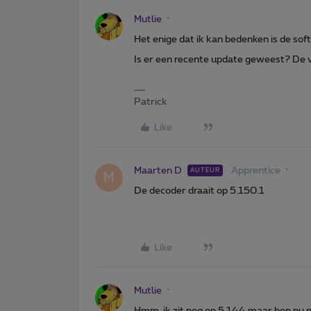
Mutlie
Het enige dat ik kan bedenken is de sof
Is er een recente update geweest? De ver
Patrick
Like
Maarten D
Apprentice
AUTEUR
M
De decoder draait op 5.150.1
Like
Mutlie
Hmm, ik zit nog op 5.144 maar ben nu ni