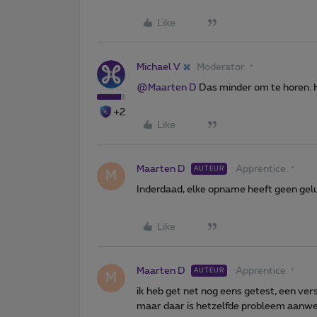
Like
Michael V
Moderator
@Maarten D
Das minder om te horen. H
+2
Like
Maarten D
Apprentice
AUTEUR
M
Inderdaad, elke opname heeft geen gel
Like
Maarten D
Apprentice
AUTEUR
M
ik heb get net nog eens getest, een v
maar daar is hetzelfde probleem aanwe