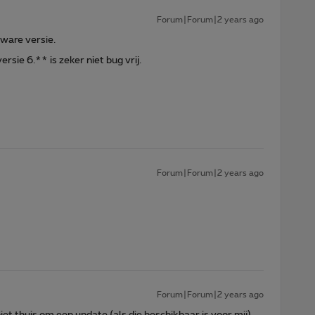
Forum|Forum|2 years ago
tware versie.
sie 6.** is zeker niet bug vrij.
Forum|Forum|2 years ago
Forum|Forum|2 years ago
et thuis om een update (als die beschikbaar is voor mij)