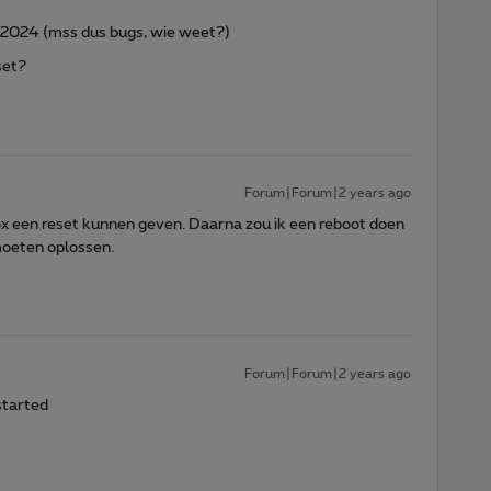
ei 2024 (mss dus bugs, wie weet?)
set?
Forum|Forum|2 years ago
ox een reset kunnen geven. Daarna zou ik een reboot doen
moeten oplossen.
Forum|Forum|2 years ago
estarted