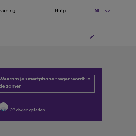
eaming
Hulp
NL
Waarom je smartphone trager wordt in
de zomer
23 dagen geleden