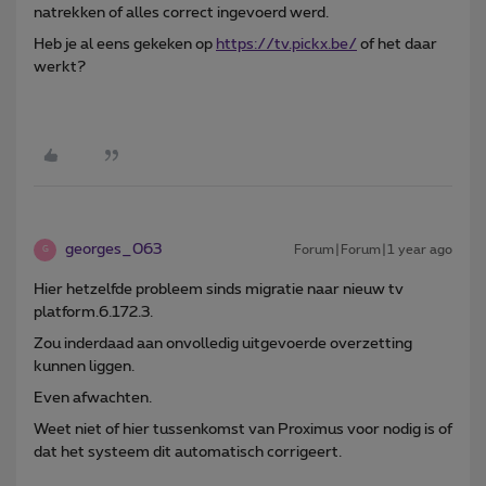
natrekken of alles correct ingevoerd werd.
Heb je al eens gekeken op
https://tv.pickx.be/
of het daar
werkt?
georges_063
Forum|Forum|1 year ago
G
Hier hetzelfde probleem sinds migratie naar nieuw tv
platform.6.172.3.
Zou inderdaad aan onvolledig uitgevoerde overzetting
kunnen liggen.
Even afwachten.
Weet niet of hier tussenkomst van Proximus voor nodig is of
dat het systeem dit automatisch corrigeert.