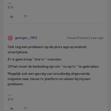
G.V.
georges_063
Forum|Forum|1 year ago
G
Ook nog een probleem op de pickx app op android
smartphone.
Er is geen knop " live tv " voorzien.
Of het moet de bedoeling zijn om " nu op tv " te gebruiken.
Mogelijk ook een gevolg van onvolledig uitgevoerde
migratie naar nieuw tv platform en alleen bij mij een
probleem.
G.V.