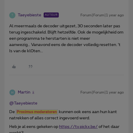
Taeyebieste
Forum|Forum|1 year ago
AUTEUR
T
Al meermaals de decoder uitgezet, 30 seconden later pas
terug ingeschakeld. Blijft hetzelfde. Ook de mogelijkheid om
een programma te herstarten is niet meer
aanwezig… Vanavond eens de decoder volledig resetten. ‘t
Is van de kl0ten...
Martin
Forum|Forum|1 year ago
@Taeyebieste
De
kunnen ook eens aan hun kant
Proximus moderatoren
natrekken of alles correct ingevoerd werd.
Heb je al eens gekeken op
https://tv.pickx.be/
of het daar
werkt?