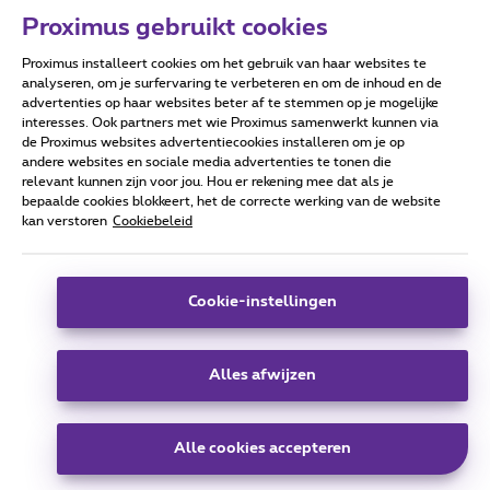
Proximus gebruikt cookies
Proximus installeert cookies om het gebruik van haar websites te
Forumvoorwaarden
Accessibility statement
analyseren, om je surfervaring te verbeteren en om de inhoud en de
advertenties op haar websites beter af te stemmen op je mogelijke
interesses. Ook partners met wie Proximus samenwerkt kunnen via
de Proximus websites advertentiecookies installeren om je op
andere websites en sociale media advertenties te tonen die
relevant kunnen zijn voor jou. Hou er rekening mee dat als je
Alle rechten voorbehouden. ©
2026
Proximus
bepaalde cookies blokkeert, het de correcte werking van de website
kan verstoren
Cookiebeleid
Algemene voorwaarden, consumenteninfo
Prijslijst en tarieven
Toegankelijkheid
Privacy
Cookiebeleid
Cookie manager
Bedrijfsgegevens
Deze website is gecreëerd en wordt beheerd conform het
Cookie-instellingen
Belgisch recht.
Koning Albert II-laan 27 - B-1030 Brussel.
Alles afwijzen
Carrier & Wholesale Solutions
Alle cookies accepteren
Proximus Group
|
Telindus
Jobs
|
Sitemap