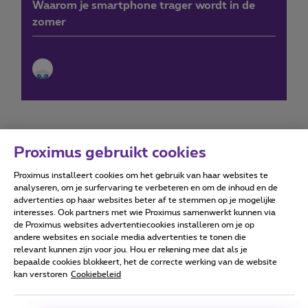
Waarom je smartphone trager wordt in de
zomer
Proximus gebruikt cookies
Proximus installeert cookies om het gebruik van haar websites te
Forumvoorwaarden
Accessibility statement
analyseren, om je surfervaring te verbeteren en om de inhoud en de
advertenties op haar websites beter af te stemmen op je mogelijke
interesses. Ook partners met wie Proximus samenwerkt kunnen via
de Proximus websites advertentiecookies installeren om je op
andere websites en sociale media advertenties te tonen die
relevant kunnen zijn voor jou. Hou er rekening mee dat als je
Alle rechten voorbehouden. ©
2026
Proximus
bepaalde cookies blokkeert, het de correcte werking van de website
kan verstoren
Cookiebeleid
Algemene voorwaarden, consumenteninfo
Prijslijst en tarieven
Toegankelijkheid
Privacy
Cookiebeleid
Cookie manager
Bedrijfsgegevens