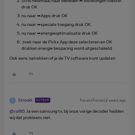
Scrol helemaal naar beneden ➡ instellingen toestel
druk OK
nu naar ➡Apps druk OK
nu naar ➡speciale toegang druk OK
nu naar ➡energieoptimalisatie druk OK
zoek naar de Pickx App deze selecteren en OK
drukken energie besparing word uitgeschakeld.
Ook eens natrekken of je de TV software kunt updaten
Stroobl
Forum|Forum|2 years ago
AUTEUR
S
@raf85
Ja een samsung tv, bij onze vorige decoder hadden
wij dat probleem niet.