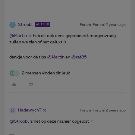
Stroobl
Forum|Forum|2 years ago
AUTEUR
S
@Martin
ik heb dit ook eens geprobeerd, morgenvroeg
zullen we zien of het gelukt is.
dankje voor de tips
@Martin
en
@raf85
2 mensen vinden dit leuk
R
HadewychT
Forum|Forum|2 years ago
@Stroobl
Is het op deze manier opgelost ?