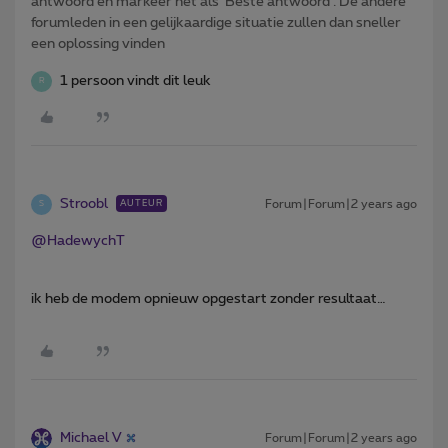
antwoord en markeer het als 'Beste antwoord'. De andere
forumleden in een gelijkaardige situatie zullen dan sneller
een oplossing vinden
1 persoon vindt dit leuk
R
Stroobl
Forum|Forum|2 years ago
AUTEUR
S
@HadewychT
ik heb de modem opnieuw opgestart zonder resultaat…
Michael V
Forum|Forum|2 years ago