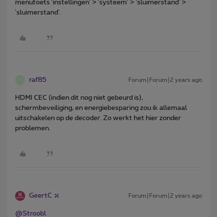
menutoets 'instellingen' > 'systeem' > 'sluimerstand' >
'sluimerstand'.
raf85
Forum|Forum|2 years ago
R
HDMI CEC (indien dit nog niet gebeurd is),
schermbeveiliging, en energiebesparing zou ik allemaal
uitschakelen op de decoder. Zo werkt het hier zonder
problemen.
GeertC
Forum|Forum|2 years ago
@Stroobl