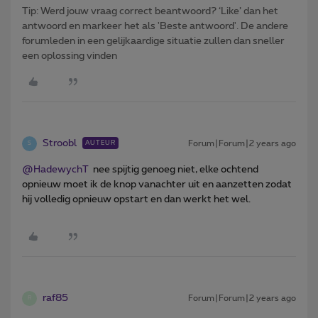
Tip: Werd jouw vraag correct beantwoord? ‘Like’ dan het
antwoord en markeer het als 'Beste antwoord'. De andere
forumleden in een gelijkaardige situatie zullen dan sneller
een oplossing vinden
Stroobl
Forum|Forum|2 years ago
AUTEUR
S
@HadewychT
nee spijtig genoeg niet, elke ochtend
opnieuw moet ik de knop vanachter uit en aanzetten zodat
hij volledig opnieuw opstart en dan werkt het wel.
raf85
Forum|Forum|2 years ago
R