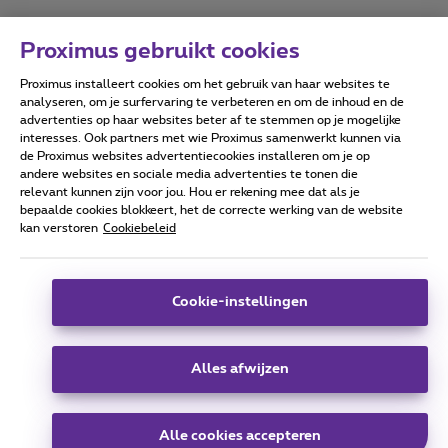
Proximus gebruikt cookies
Proximus installeert cookies om het gebruik van haar websites te
Forumvoorwaarden
Accessibility statement
analyseren, om je surfervaring te verbeteren en om de inhoud en de
advertenties op haar websites beter af te stemmen op je mogelijke
interesses. Ook partners met wie Proximus samenwerkt kunnen via
de Proximus websites advertentiecookies installeren om je op
andere websites en sociale media advertenties te tonen die
relevant kunnen zijn voor jou. Hou er rekening mee dat als je
Alle rechten voorbehouden. ©
2026
Proximus
bepaalde cookies blokkeert, het de correcte werking van de website
kan verstoren
Cookiebeleid
Algemene voorwaarden, consumenteninfo
Prijslijst en tarieven
Toegankelijkheid
Privacy
Cookiebeleid
Cookie manager
Bedrijfsgegevens
Deze website is gecreëerd en wordt beheerd conform het
Cookie-instellingen
Belgisch recht.
Koning Albert II-laan 27 - B-1030 Brussel.
Alles afwijzen
Carrier & Wholesale Solutions
Alle cookies accepteren
Proximus Group
|
Telindus