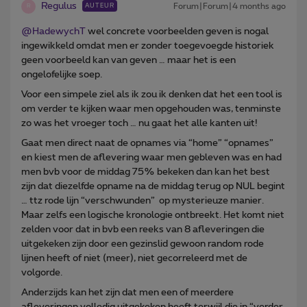
Regulus
Forum|Forum|4 months ago
AUTEUR
R
@HadewychT
wel concrete voorbeelden geven is nogal
ingewikkeld omdat men er zonder toegevoegde historiek
geen voorbeeld kan van geven … maar het is een
ongelofelijke soep.
Voor een simpele ziel als ik zou ik denken dat het een tool is
om verder te kijken waar men opgehouden was, tenminste
zo was het vroeger toch … nu gaat het alle kanten uit!
Gaat men direct naat de opnames via “home” “opnames”
en kiest men de aflevering waar men gebleven was en had
men bvb voor de middag 75% bekeken dan kan het best
zijn dat diezelfde opname na de middag terug op NUL begint
… ttz rode lijn “verschwunden” op mysterieuze manier.
Maar zelfs een logische kronologie ontbreekt. Het komt niet
zelden voor dat in bvb een reeks van 8 afleveringen die
uitgekeken zijn door een gezinslid gewoon random rode
lijnen heeft of niet (meer), niet gecorreleerd met de
volgorde.
Anderzijds kan het zijn dat men een of meerdere
afleveringen volledig uitgekeken heeft terwijl die in “verder