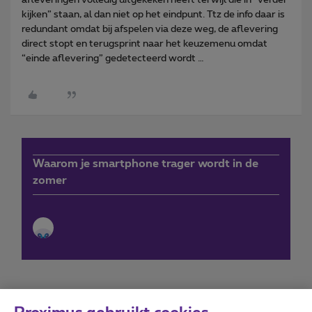
kijken” staan, al dan niet op het eindpunt. Ttz de info daar is
redundant omdat bij afspelen via deze weg, de aflevering
direct stopt en terugsprint naar het keuzemenu omdat
“einde aflevering” gedetecteerd wordt …
Waarom je smartphone trager wordt in de
zomer