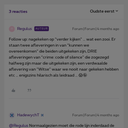
Oudste eerst
3 reacties
Regulus
Forum|Forum|4 months ago
AUTEUR
R
Follow up: nagekeken op “verder kijken” … wat een zooi. Er
staan twee afleveringen in van “kunnen we
overeenkomen” die beiden uitgekeken zijn, DRIE
afleveringen van “crime: code of silence” die zogezegd
halfweg zijn maar die uitgekeken zijn, een verdwaalde
aflevering van “Witse” waar we nooit naar gekeken hebben
etc … enigszins hilarisch als leidraad … 😱🤪
HadewychT
Forum|Forum|4 months ago
@Regulus
Normaalgezien moet die rode lijn inderdaad de