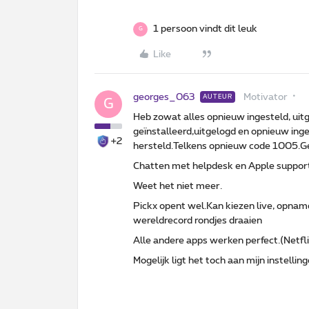
1 persoon vindt dit leuk
G
Like
georges_063
Motivator
AUTEUR
G
Heb zowat alles opnieuw ingesteld, uit
geïnstalleerd,uitgelogd en opnieuw inge
+2
hersteld.Telkens opnieuw code 1005.Gee
Chatten met helpdesk en Apple support
Weet het niet meer.
Pickx opent wel.Kan kiezen live, opname
wereldrecord rondjes draaien
Alle andere apps werken perfect.(Netfl
Mogelijk ligt het toch aan mijn instellin