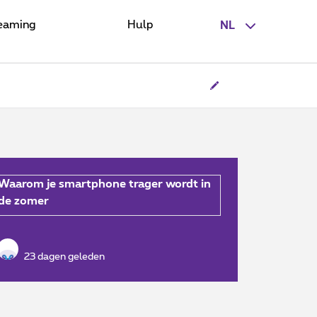
eaming
Hulp
NL
Waarom je smartphone trager wordt in
de zomer
23 dagen geleden