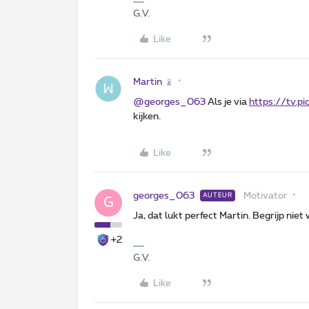
G.V.
Like
Martin
@georges_063
Als je via
https://tv.pi
kijken.
Like
georges_063
Motivator
AUTEUR
G
Ja, dat lukt perfect Martin. Begrijp nie
+2
G.V.
Like