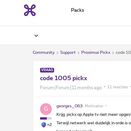
Packs
Community
Support
Proximus Pickx
code 10
VRAAG
code 1005 pickx
11 reacties
Forum|Forum|11 months ago
georges_063
Motivator
G
Krijg pickx op Apple tv niet meer opge
Terwijl netwerk wel duidelijk in orde is
+2