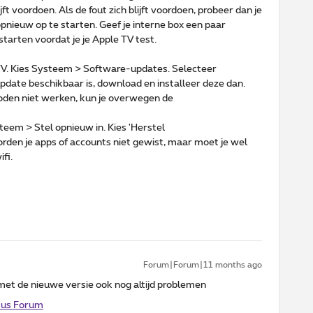
ijft voordoen. Als de fout zich blijft voordoen, probeer dan je
pnieuw op te starten. Geef je interne box een paar
starten voordat je je Apple TV test.
 TV. Kies Systeem > Software-updates. Selecteer
update beschikbaar is, download en installeer deze dan.
den niet werken, kun je overwegen de
teem > Stel opnieuw in. Kies 'Herstel
rden je apps of accounts niet gewist, maar moet je wel
fi.
Forum|Forum|11 months ago
r met de nieuwe versie ook nog altijd problemen
mus Forum