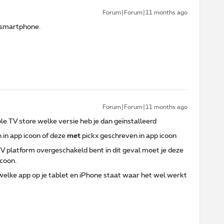
Forum|Forum|11 months ago
n smartphone.
Forum|Forum|11 months ago
ple TV store welke versie heb je dan geïnstalleerd
 in app icoon of deze
met
pickx geschreven in app icoon
 TV platform overgeschakeld bent in dit geval moet je deze
icoon.
welke app op je tablet en iPhone staat waar het wel werkt