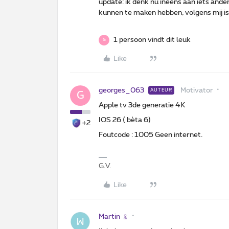
update: ik denk nu ineens aan iets ande
kunnen te maken hebben, volgens mij is d
1 persoon vindt dit leuk
G
Like
georges_063
Motivator
AUTEUR
G
Apple tv 3de generatie 4K
IOS 26 ( bèta 6)
+2
Foutcode : 1005 Geen internet.
G.V.
Like
Martin