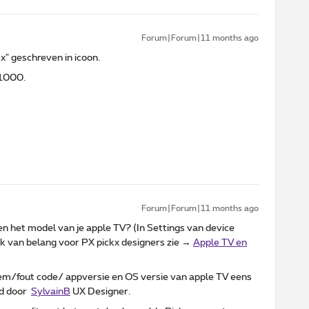
Forum|Forum|11 months ago
x" geschreven in icoon.
.1000.
Forum|Forum|11 months ago
en het model van je apple TV? (In Settings van device
ook van belang voor PX pickx designers zie →
Apple TV en
eem/fout code/ appversie en OS versie van apple TV eens
gd door
SylvainB
UX Designer.