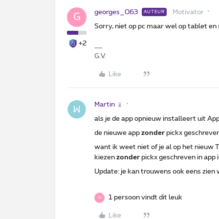
georges_063
Motivator
AUTEUR
G
Sorry, niet op pc maar wel op tablet e
+2
G.V.
Like
Martin
als je de app opnieuw installeert uit Ap
de nieuwe app
zonder
pickx geschreven
want ik weet niet of je al op het nieuw
kiezen
zonder
pickx geschreven in app 
Update: je kan trouwens ook eens zien 
1 persoon vindt dit leuk
G
Like