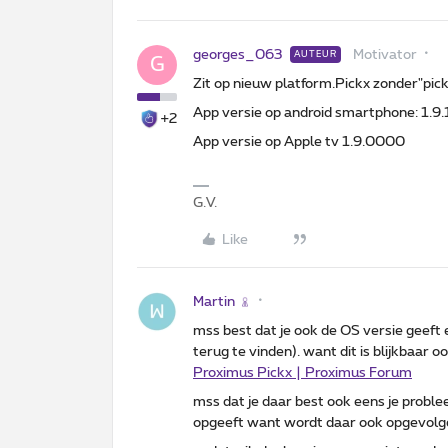
georges_063
Motivator
AUTEUR
G
Zit op nieuw platform.Pickx zonder"pick
App versie op android smartphone: 1.9
+2
App versie op Apple tv 1.9.0000
G.V.
Like
Martin
mss best dat je ook de OS versie geeft 
terug te vinden). want dit is blijkbaar 
Proximus Pickx | Proximus Forum
mss dat je daar best ook eens je probl
opgeeft want wordt daar ook opgevol