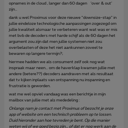
opnames in de cloud , langer dan 60 dagen ‘over & out’
zijn…
dank u wel Proximus voor deze nieuwe “downsize-stap” in
jullie eindeloze technologische aanpassingen zogezegd om
jullie kwaliteit alsmaar te verbeteren want wat was er mis
met bvb de decoders met harde schijf als de 60 dagen het
argument zou zijn dat men jullie systemen niet zou
overbelasten of deze het niet aankunnen zoveel te
bewaren op langere termijn?;
hiermee hadden we als consument zelf ook nog wat
inspraak maar neen… om de haverklap kwamen jullie met
andere (betere??) decoders aandraven met als resultaat
dat tv kijken inplaats van ontspanning nu inspanning en
frustratie is geworden.
wat me wel opviel vandaag was een berichtje in mijn
mailbox van jullie met als mededeling :
Onlangs nam je contact met Proximus of bezocht je onze
app of website om een technisch probleem op te lossen.
Duid hieronder aan hoe tevreden je bent. Op die manier
weten wij of we goed bezig zijn... of dat er nog werk aan de