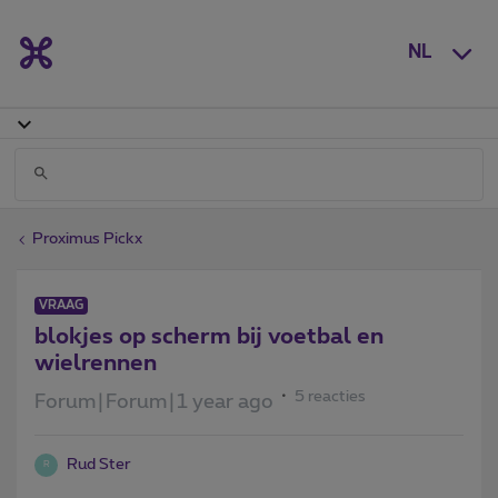
NL
Proximus Pickx
VRAAG
blokjes op scherm bij voetbal en
wielrennen
5 reacties
Forum|Forum|1 year ago
Rud Ster
R