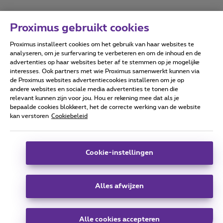
Proximus gebruikt cookies
Proximus installeert cookies om het gebruik van haar websites te
Forumvoorwaarden
Accessibility statement
analyseren, om je surfervaring te verbeteren en om de inhoud en de
advertenties op haar websites beter af te stemmen op je mogelijke
interesses. Ook partners met wie Proximus samenwerkt kunnen via
de Proximus websites advertentiecookies installeren om je op
andere websites en sociale media advertenties te tonen die
relevant kunnen zijn voor jou. Hou er rekening mee dat als je
Alle rechten voorbehouden. ©
2026
Proximus
bepaalde cookies blokkeert, het de correcte werking van de website
kan verstoren
Cookiebeleid
Algemene voorwaarden, consumenteninfo
Prijslijst en tarieven
Toegankelijkheid
Privacy
Cookiebeleid
Cookie manager
Bedrijfsgegevens
Deze website is gecreëerd en wordt beheerd conform het
Cookie-instellingen
Belgisch recht.
Koning Albert II-laan 27 - B-1030 Brussel.
Alles afwijzen
Carrier & Wholesale Solutions
Alle cookies accepteren
Proximus Group
|
Telindus