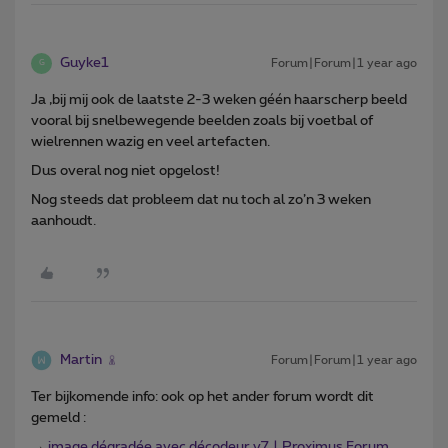
Guyke1
Forum|Forum|1 year ago
G
Ja ,bij mij ook de laatste 2-3 weken géén haarscherp beeld
vooral bij snelbewegende beelden zoals bij voetbal of
wielrennen wazig en veel artefacten.
Dus overal nog niet opgelost!
Nog steeds dat probleem dat nu toch al zo’n 3 weken
aanhoudt.
Martin
Forum|Forum|1 year ago
Ter bijkomende info: ook op het ander forum wordt dit
gemeld :
→
image dégradée avec décodeur v7 | Proximus Forum