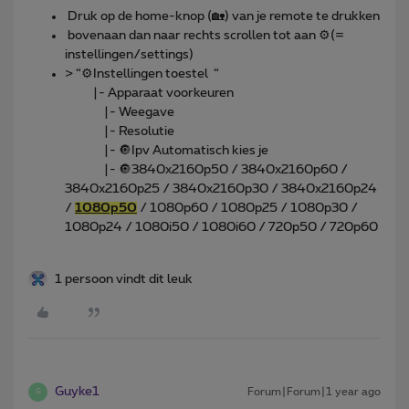
Druk op de home-knop (🏡) van je remote te drukken
bovenaan dan naar rechts scrollen tot aan ⚙️(=
instellingen/settings)
> “⚙️Instellingen toestel “
|- Apparaat voorkeuren
|- Weegave
|- Resolutie
|- 🔘Ipv Automatisch kies je
|- 🔘3840x2160p50 / 3840x2160p60 /
3840x2160p25 / 3840x2160p30 / 3840x2160p24
/
1080p50
/ 1080p60 / 1080p25 / 1080p30 /
1080p24 / 1080i50 / 1080i60 / 720p50 / 720p60
1 persoon vindt dit leuk
Guyke1
Forum|Forum|1 year ago
G