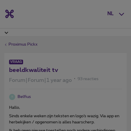
NL
Proximus Pickx
VRAAG
beeldkwaliteit tv
93 reacties
Forum|Forum|1 year ago
Belfius
B
Hallo,
Sinds enkele weken zijn teksten en logo’s wazig. Via app en
herbekijken / opgenomen is alles haarscherp.
Ik heb geen nieuwe toestellen noch andere verbindingen