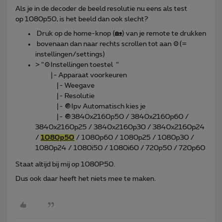
Als je in de decoder de beeld resolutie nu eens als test
op 1080p50, is het beeld dan ook slecht?
Druk op de home-knop (🏡) van je remote te drukken
bovenaan dan naar rechts scrollen tot aan ⚙️(=
instellingen/settings)
> “⚙️Instellingen toestel “
|- Apparaat voorkeuren
|- Weegave
|- Resolutie
|- 🔘Ipv Automatisch kies je
|- 🔘3840x2160p50 / 3840x2160p60 /
3840x2160p25 / 3840x2160p30 / 3840x2160p24
/
1080p50
/ 1080p60 / 1080p25 / 1080p30 /
1080p24 / 1080i50 / 1080i60 / 720p50 / 720p60
Staat altijd bij mij op 1080P50.
Dus ook daar heeft het niets mee te maken.