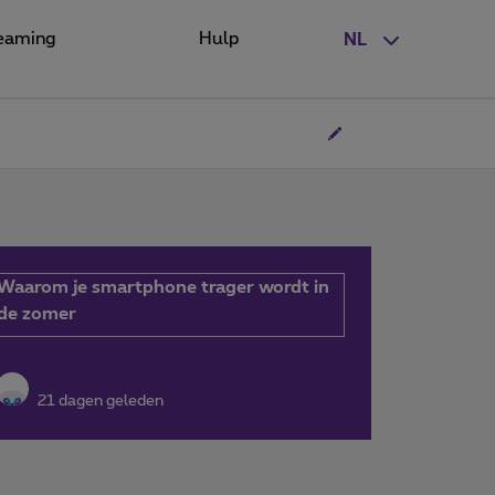
eaming
Hulp
NL
Waarom je smartphone trager wordt in
de zomer
21 dagen geleden