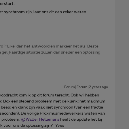
erstart,
et synchroom zijn, laat ons dit dan zeker weten.
d? ‘Like’ dan het antwoord en markeer het als 'Beste
gelijkaardige situatie zullen dan sneller een oplossing
Forum|Forum|2 years ago
opdracht kom ik op dit forum terecht. Ook wij hebben
oid Box een slepend probleem met de klank: het maximum
 beeld en klank zijn vaak niet synchroon (van een fractie
 seconden). De vorige Proximusmedewerkers wisten van
it probleem.
@Walter Hellemans
heeft de update het bij
ok voor ons de oplossing zijn? Yves