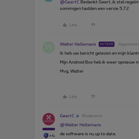
@GeertC
Bedankt Geert, ik stel regel
sommigen hadden een versie 5.7.2 .
Like
Walter Hellemans
Apprentic
AUTEUR
W
Ik heb uw bericht gelezen en mijn klant
Mijn Android Box heb ik weer opnieuw 
Mvg, Walter
Like
GeertC
Moderator
@Walter Hellemans
de software is nu up to date.
+4