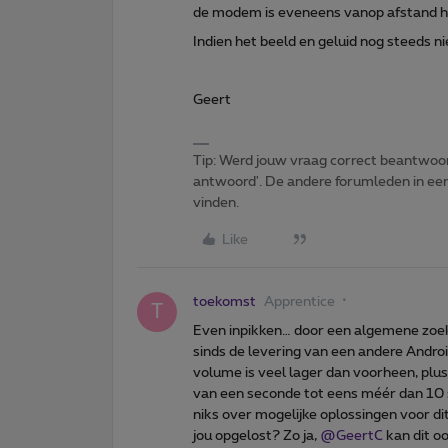
de modem is eveneens vanop afstand h
Indien het beeld en geluid nog steeds ni
Geert
Tip: Werd jouw vraag correct beantwoor
antwoord'. De andere forumleden in een 
vinden.
Like
toekomst
Apprentice
T
Even inpikken… door een algemene zoek
sinds de levering van een andere Andr
volume is veel lager dan voorheen, plus
van een seconde tot eens méér dan 10
niks over mogelijke oplossingen voor d
jou opgelost? Zo ja,
@GeertC
kan dit o