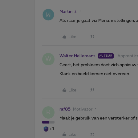
Martin
Als naar je gaat via Menu: instellingen,
Like
Walter Hellemans
Apprentic
AUTEUR
W
Geert, het probleem doet zich opnieuw 
Klank en beeld komen niet overeen.
Like
raf85
Motivator
R
Maak je gebruik van een versterker of 
+1
Like