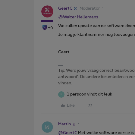
GeertC
Moderator
@Walter Hellemans
We zullen update van de software doen 
+4
Je mag je klantnummer nog toevoegen op
Geert
Tip: Werd jouw vraag correct beantwoor
antwoord'. De andere forumleden in een 
vinden.
1 persoon vindt dit leuk
R
Like
Martin
@GeertC
Met welke software versie is 