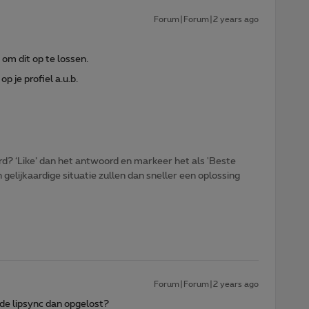
Forum|Forum|2 years ago
om dit op te lossen.
 je profiel a.u.b.
d? ‘Like’ dan het antwoord en markeer het als 'Beste
gelijkaardige situatie zullen dan sneller een oplossing
Forum|Forum|2 years ago
de lipsync dan opgelost?