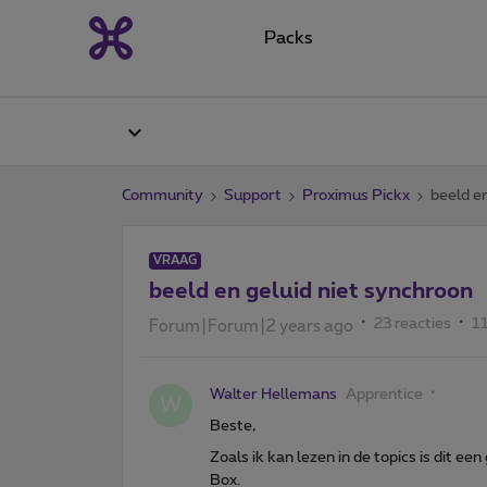
Packs
Community
Support
Proximus Pickx
beeld en
VRAAG
beeld en geluid niet synchroon
23 reacties
1
Forum|Forum|2 years ago
Walter Hellemans
Apprentice
W
Beste,
Zoals ik kan lezen in de topics is dit e
Box.