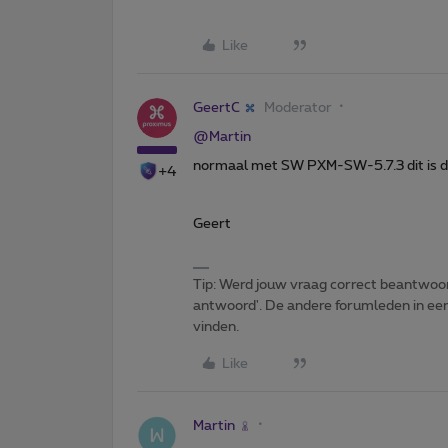
Like
GeertC
Moderator
@Martin
normaal met SW PXM-SW-5.7.3 dit is d
+4
Geert
Tip: Werd jouw vraag correct beantwoor
antwoord'. De andere forumleden in een 
vinden.
Like
Martin