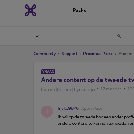
Packs
Community
Support
Proximus Pickx
Andere 
VRAAG
Andere content op de tweede tv
17 reacties
13
Forum|Forum|1 year ago
Ineke9876
Apprentice
I
Ik wil op de tweede box een ander profi
andere content te kunnen aanduiden e