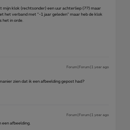
at mijn klok (rechtsonder) een uur achterliep (??) maar
niet het verband met “-1 jaar geleden” maar heb de klok
 het in orde.
Forum|Forum|1 year ago
manier zien dat ik een afbeelding gepost had?
Forum|Forum|1 year ago
n een afbeelding.