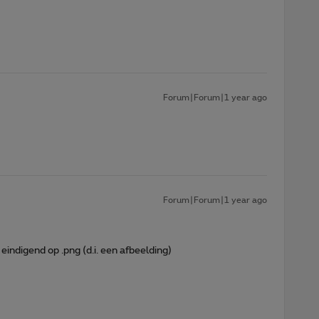
Forum|Forum|1 year ago
Forum|Forum|1 year ago
 eindigend op .png (d.i. een afbeelding)