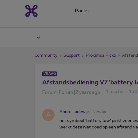
Packs
Community
Support
Proximus Pickx
Afstand
VRAAG
Afstandsbediening V7 'battery l
1 reactie
150
Forum|Forum|2 years ago
Andre Lodewijk
Newbie
A
het symbool ‘battery low’ pinkt zeer zwa
werkt deze niet goed op een afstand v