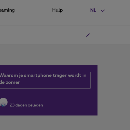
eaming
Hulp
NL
Waarom je smartphone trager wordt in
de zomer
23 dagen geleden