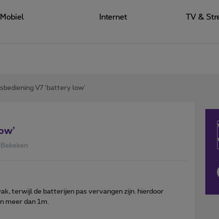
Mobiel
Internet
TV & Str
sbediening V7 'battery low'
ow'
 Bekeken
k, terwijl de batterijen pas vervangen zijn. hierdoor
an meer dan 1m.