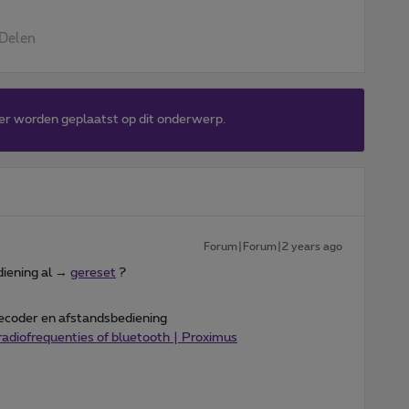
Delen
er worden geplaatst op dit onderwerp.
Forum|Forum|2 years ago
diening al →
gereset
?
decoder en afstandsbediening
radiofrequenties of bluetooth | Proximus