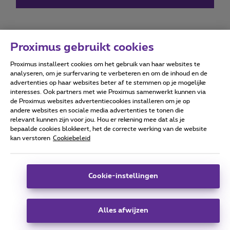
Proximus gebruikt cookies
Proximus installeert cookies om het gebruik van haar websites te
Forumvoorwaarden
Accessibility statement
analyseren, om je surfervaring te verbeteren en om de inhoud en de
advertenties op haar websites beter af te stemmen op je mogelijke
interesses. Ook partners met wie Proximus samenwerkt kunnen via
de Proximus websites advertentiecookies installeren om je op
andere websites en sociale media advertenties te tonen die
relevant kunnen zijn voor jou. Hou er rekening mee dat als je
Alle rechten voorbehouden. ©
2026
Proximus
bepaalde cookies blokkeert, het de correcte werking van de website
kan verstoren
Cookiebeleid
Algemene voorwaarden, consumenteninfo
Prijslijst en tarieven
Toegankelijkheid
Privacy
Cookiebeleid
Cookie manager
Bedrijfsgegevens
Deze website is gecreëerd en wordt beheerd conform het
Cookie-instellingen
Belgisch recht.
Koning Albert II-laan 27 - B-1030 Brussel.
Alles afwijzen