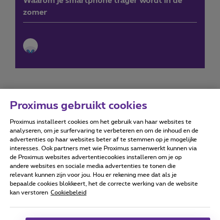
Waarom je smartphone trager wordt in de
zomer
Proximus gebruikt cookies
Proximus installeert cookies om het gebruik van haar websites te
Forumvoorwaarden
Accessibility statement
analyseren, om je surfervaring te verbeteren en om de inhoud en de
advertenties op haar websites beter af te stemmen op je mogelijke
interesses. Ook partners met wie Proximus samenwerkt kunnen via
de Proximus websites advertentiecookies installeren om je op
andere websites en sociale media advertenties te tonen die
relevant kunnen zijn voor jou. Hou er rekening mee dat als je
Alle rechten voorbehouden. ©
2026
Proximus
bepaalde cookies blokkeert, het de correcte werking van de website
kan verstoren
Cookiebeleid
Algemene voorwaarden, consumenteninfo
Prijslijst en tarieven
Toegankelijkheid
Privacy
Cookiebeleid
Cookie manager
Bedrijfsgegevens