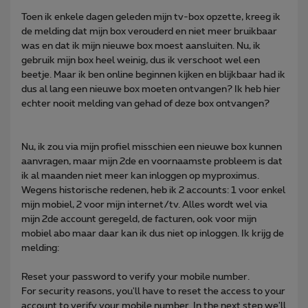
Toen ik enkele dagen geleden mijn tv-box opzette, kreeg ik
de melding dat mijn box verouderd en niet meer bruikbaar
was en dat ik mijn nieuwe box moest aansluiten. Nu, ik
gebruik mijn box heel weinig, dus ik verschoot wel een
beetje. Maar ik ben online beginnen kijken en blijkbaar had ik
dus al lang een nieuwe box moeten ontvangen? Ik heb hier
echter nooit melding van gehad of deze box ontvangen?
Nu, ik zou via mijn profiel misschien een nieuwe box kunnen
aanvragen, maar mijn 2de en voornaamste probleem is dat
ik al maanden niet meer kan inloggen op myproximus.
Wegens historische redenen, heb ik 2 accounts: 1 voor enkel
mijn mobiel, 2 voor mijn internet/tv. Alles wordt wel via
mijn 2de account geregeld, de facturen, ook voor mijn
mobiel abo maar daar kan ik dus niet op inloggen. Ik krijg de
melding:
Reset your password to verify your mobile number.
For security reasons, you'll have to reset the access to your
account to verify your mobile number. In the next step we'll