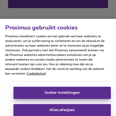
Proximus gebruikt cookies
Proximus installeert cookies om het gebruik van haar websites te
Forumvoorwaarden
Accessibility statement
analyseren, om je surfervaring te verbeteren en om de inhoud en de
advertenties op haar websites beter af te stemmen op je mogelijke
interesses. Ook partners met wie Proximus samenwerkt kunnen via
de Proximus websites advertentiecookies installeren om je op
andere websites en sociale media advertenties te tonen die
relevant kunnen zijn voor jou. Hou er rekening mee dat als je
Alle rechten voorbehouden. ©
2026
Proximus
bepaalde cookies blokkeert, het de correcte werking van de website
kan verstoren
Cookiebeleid
Algemene voorwaarden, consumenteninfo
Prijslijst en tarieven
Toegankelijkheid
Privacy
Cookiebeleid
Cookie manager
Bedrijfsgegevens
Deze website is gecreëerd en wordt beheerd conform het
Cookie-instellingen
Belgisch recht.
Koning Albert II-laan 27 - B-1030 Brussel.
Alles afwijzen