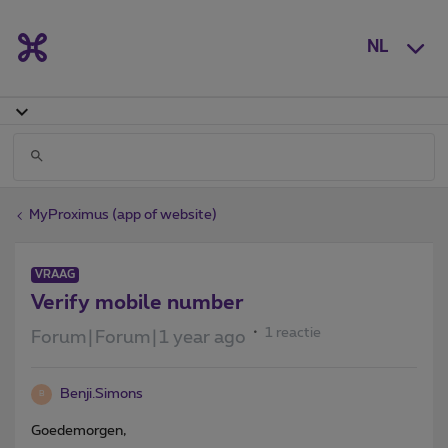
NL
MyProximus (app of website)
VRAAG
Verify mobile number
1 reactie
Forum|Forum|1 year ago
Benji.Simons
B
Goedemorgen,