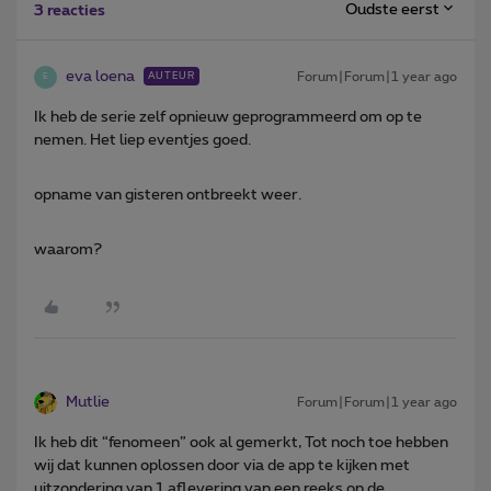
Oudste eerst
3 reacties
eva loena
Forum|Forum|1 year ago
AUTEUR
E
Ik heb de serie zelf opnieuw geprogrammeerd om op te
nemen. Het liep eventjes goed.
opname van gisteren ontbreekt weer.
waarom?
Mutlie
Forum|Forum|1 year ago
Ik heb dit “fenomeen” ook al gemerkt, Tot noch toe hebben
wij dat kunnen oplossen door via de app te kijken met
uitzondering van 1 aflevering van een reeks op de