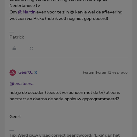
Nederlandse tv.
Om ​
@Martin
even voor te zijn 😎 kan je wel de aflevering
wel zien via Pickx (heb ik zelf nog niet geprobeerd)
Patrick
GeertC
Forum|Forum|1 year ago
@eva loena
heb je de decoder (toestel verbonden met de tv) al eens
herstart en daarna de serie opnieuw geprogrammeerd?
Geert
Tip: Werd jouw vraag correct beantwoord? ‘Like’ dan het