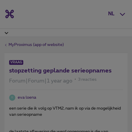
NL
MyProximus (app of website)
VRAAG
stopzetting geplande serieopnames
3 reacties
Forum|Forum|1 year ago
eva loena
E
een serie die ik volg op VTM2, nam ik op via de mogelijkheid
van serieopname
de laatste aflevering die werd opgenomen is die van