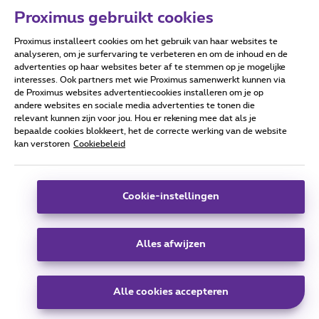
Proximus gebruikt cookies
Proximus installeert cookies om het gebruik van haar websites te
Forumvoorwaarden
Accessibility statement
analyseren, om je surfervaring te verbeteren en om de inhoud en de
advertenties op haar websites beter af te stemmen op je mogelijke
interesses. Ook partners met wie Proximus samenwerkt kunnen via
de Proximus websites advertentiecookies installeren om je op
andere websites en sociale media advertenties te tonen die
relevant kunnen zijn voor jou. Hou er rekening mee dat als je
Alle rechten voorbehouden. ©
2026
Proximus
bepaalde cookies blokkeert, het de correcte werking van de website
kan verstoren
Cookiebeleid
Algemene voorwaarden, consumenteninfo
Prijslijst en tarieven
Toegankelijkheid
Privacy
Cookiebeleid
Cookie manager
Bedrijfsgegevens
Deze website is gecreëerd en wordt beheerd conform het
Cookie-instellingen
Belgisch recht.
Koning Albert II-laan 27 - B-1030 Brussel.
Alles afwijzen
Carrier & Wholesale Solutions
Alle cookies accepteren
Proximus Group
|
Telindus
Jobs
|
Sitemap