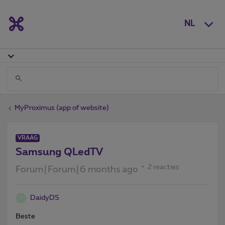
NL
MyProximus (app of website)
VRAAG
Samsung QLedTV
2 reacties
Forum|Forum|6 months ago
DaidyDS
D
Beste