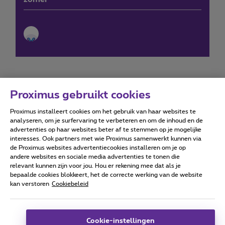
Proximus gebruikt cookies
Proximus installeert cookies om het gebruik van haar websites te
Forumvoorwaarden
Accessibility statement
analyseren, om je surfervaring te verbeteren en om de inhoud en de
advertenties op haar websites beter af te stemmen op je mogelijke
interesses. Ook partners met wie Proximus samenwerkt kunnen via
de Proximus websites advertentiecookies installeren om je op
andere websites en sociale media advertenties te tonen die
relevant kunnen zijn voor jou. Hou er rekening mee dat als je
Alle rechten voorbehouden. ©
2026
Proximus
bepaalde cookies blokkeert, het de correcte werking van de website
kan verstoren
Cookiebeleid
Algemene voorwaarden, consumenteninfo
Prijslijst en tarieven
Toegankelijkheid
Privacy
Cookiebeleid
Cookie manager
Bedrijfsgegevens
Deze website is gecreëerd en wordt beheerd conform het
Cookie-instellingen