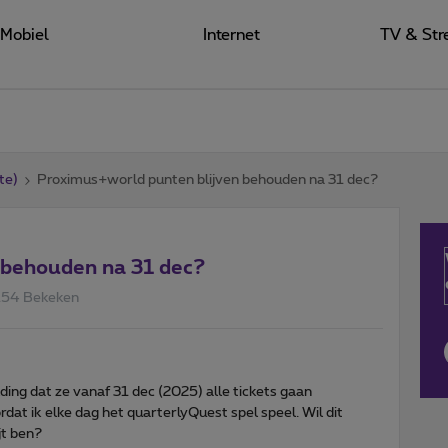
Mobiel
Internet
TV & Str
te)
Proximus+world punten blijven behouden na 31 dec?
 behouden na 31 dec?
154 Bekeken
ing dat ze vanaf 31 dec (2025) alle tickets gaan
at ik elke dag het quarterlyQuest spel speel. Wil dit
jt ben?