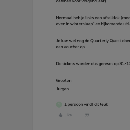
oefenen voor volgend jaar).
Normaal heb je links een aftelklok (rood 
even in winterslaap” en bijkomende uitl
Je kan wel nog de Quarterly Quest doen
een voucher op.
De tickets worden dus gereset op 31/
Groeten,
Jurgen
1 persoon vindt dit leuk
V
Like