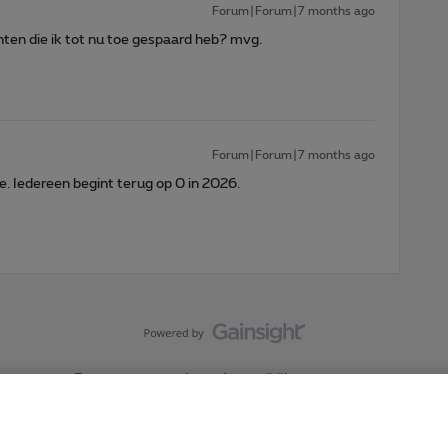
Forum|Forum|7 months ago
ten die ik tot nu toe gespaard heb? mvg.
Forum|Forum|7 months ago
e. Iedereen begint terug op 0 in 2026.
Forumvoorwaarden
Accessibility statement