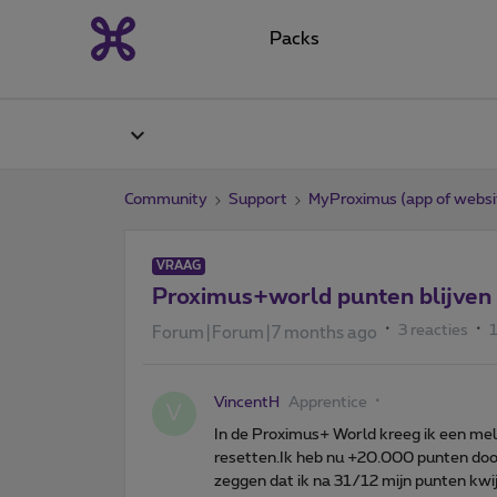
Packs
Community
Support
MyProximus (app of websi
VRAAG
Proximus+world punten blijven
3 reacties
Forum|Forum|7 months ago
VincentH
Apprentice
V
In de Proximus+ World kreeg ik een meld
resetten.Ik heb nu +20.000 punten doord
zeggen dat ik na 31/12 mijn punten kwi