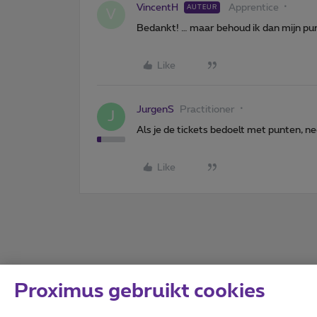
VincentH
Apprentice
AUTEUR
V
Bedankt! … maar behoud ik dan mijn pun
Like
JurgenS
Practitioner
J
Als je de tickets bedoelt met punten, ne
Like
Proximus gebruikt cookies