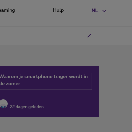
eaming
Hulp
NL
Waarom je smartphone trager wordt in
de zomer
22 dagen geleden