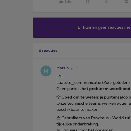
Like
Er kunnen geen reacties me
2 reacties
Martin
FYI :
Laatste
_
communicatie (2uur geleden):
Geen paniek,
het probleem wordt ond
💡
Goed om te weten
: je puntensaldo b
Onze technische teams werken actief a
beschikbaar te maken.
📩 Gebruikers van Proximus+ World
zul
tijdelijke onderbreking.
🙏
Excuses
voor het ongemak.