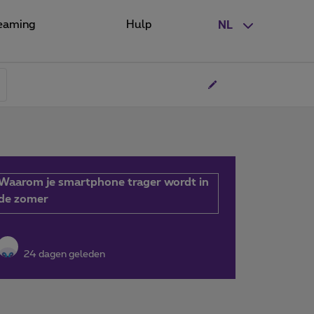
eaming
Hulp
NL
Waarom je smartphone trager wordt in
de zomer
24 dagen geleden