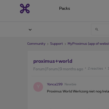
Packs
Community
Support
MyProximus (app of websi
proximus+world
2 reacties
Forum|Forum|9 months ago
Yonca199
Newbie
Y
Proximus World Werkzorg niet nog Ire