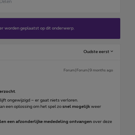
Delen
er worden geplaatst op dit onderwerp.
Oudste eerst
Forum|Forum|9 months ago
erzocht
.
lijft ongewijzigd – er gaat niets verloren.
an een oplossing om het spel zo
snel mogelijk
weer
len een afzonderlijke mededeling ontvangen
over deze