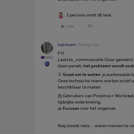
1 persoon vindt dit leuk
Like
hakimam
Rising star
FYI :
Laatste
_
communicatie (2uur geleden):
Geen paniek,
het probleem wordt ond
💡
Goed om te weten
: je puntensaldo b
Onze technische teams werken actief a
beschikbaar te maken.
📩 Gebruikers van Proximus+ World
zul
tijdelijke onderbreking.
🙏
Excuses
voor het ongemak.
Nog steeds niets ... waren mensen te 