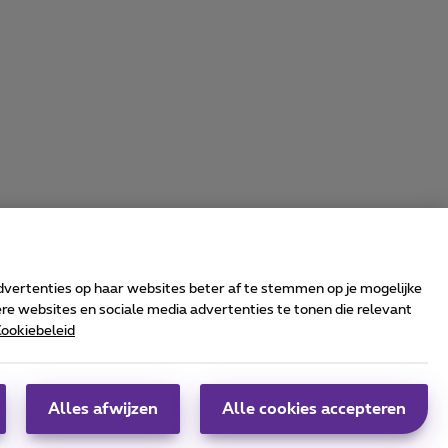
advertenties op haar websites beter af te stemmen op je mogelijke
e websites en sociale media advertenties te tonen die relevant
ookiebeleid
rrier & Wholesale Solutions
oximus Group
|
Telindus
Alles afwijzen
Alle cookies accepteren
obs
|
Sitemap