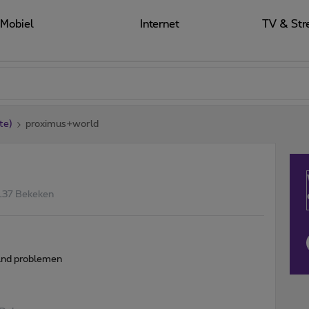
Mobiel
Internet
TV & Str
te)
proximus+world
137 Bekeken
land problemen