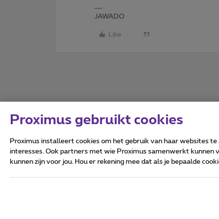
JAWADO
Like
Proximus gebruikt cookies
Proximus installeert cookies om het gebruik van haar websites te
interesses. Ook partners met wie Proximus samenwerkt kunnen via
kunnen zijn voor jou. Hou er rekening mee dat als je bepaalde coo
Alle rechten voorbehouden.
Algemene voorwaarden, con
Privacy
Cookiebeleid
Deze website is gecreëerd en
Koning Albert II-laan 27 - B