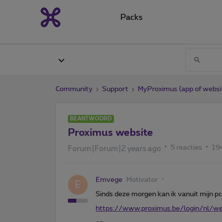
Packs
Community
Support
MyProximus (app of websi
BEANTWOORD
Proximus website
5 reacties
19
Forum|Forum|2 years ago
Emvege
Motivator
E
Sinds deze morgen kan ik vanuit mijn pc
https://www.proximus.be/login/nl/we