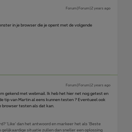
Forum|Forum|2 years ago
enster in je browser die je opent met de volgende
Forum|Forum|2 years ago
m gekend met webmail. Ik heb het hier net nog getest en
de tip van Martin al eens kunnen testen ? Eventueel ook
e browser testen als dat kan.
d? ‘Like’ dan het antwoord en markeer het als 'Beste
gelijkaardige situatie zullen dan sneller een oplossing