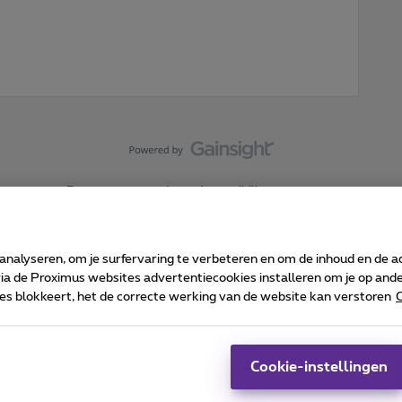
Forumvoorwaarden
Accessibility statement
 analyseren, om je surfervaring te verbeteren en om de inhoud en de 
 de Proximus websites advertentiecookies installeren om je op ander
kies blokkeert, het de correcte werking van de website kan verstoren
C
 ©
2026
Proximus
sumenteninfo
Prijslijst en tarieven
Toegankelijkheid
Cookie manager
Bedrijfsgegevens
Ca
 wordt beheerd conform het Belgisch recht.
Pr
Cookie-instellingen
-1030 Brussel.
J