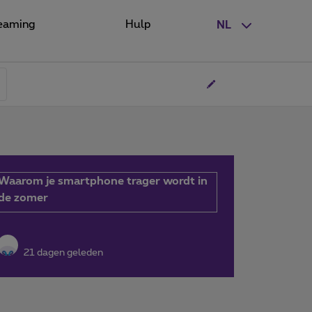
eaming
Hulp
NL
Waarom je smartphone trager wordt in
de zomer
21 dagen geleden