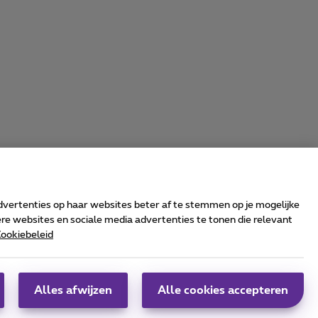
advertenties op haar websites beter af te stemmen op je mogelijke
e websites en sociale media advertenties te tonen die relevant
ookiebeleid
rrier & Wholesale Solutions
oximus Group
|
Telindus
Alles afwijzen
Alle cookies accepteren
obs
|
Sitemap