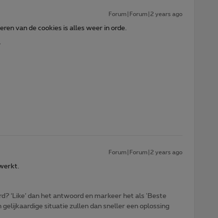
Forum|Forum|2 years ago
ren van de cookies is alles weer in orde.
,
Forum|Forum|2 years ago
 werkt.
d? ‘Like’ dan het antwoord en markeer het als 'Beste
gelijkaardige situatie zullen dan sneller een oplossing