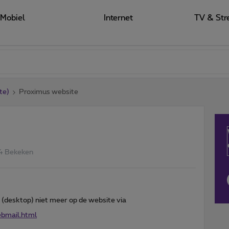
Mobiel
Internet
TV & Str
te)
Proximus website
4 Bekeken
 (desktop) niet meer op de website via
bmail.html