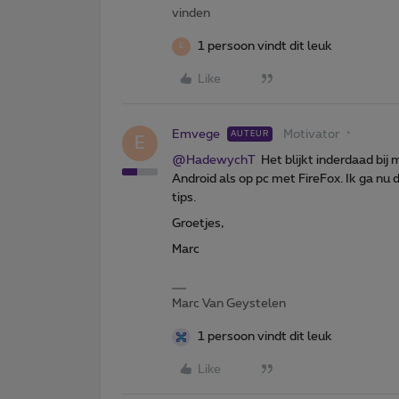
vinden
1 persoon vindt dit leuk
E
Like
Emvege
Motivator
AUTEUR
E
@HadewychT
Het blijkt inderdaad bij
Android als op pc met FireFox. Ik ga nu 
tips.
Groetjes,
Marc
Marc Van Geystelen
1 persoon vindt dit leuk
Like