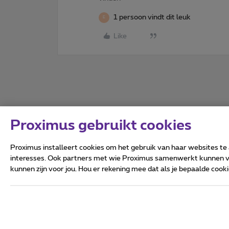
1 persoon vindt dit leuk
E
Like
Proximus gebruikt cookies
Proximus installeert cookies om het gebruik van haar websites te
interesses. Ook partners met wie Proximus samenwerkt kunnen via
kunnen zijn voor jou. Hou er rekening mee dat als je bepaalde coo
Alle rechten voorbehouden.
Algemene voorwaarden, con
Privacy
Cookiebeleid
Deze website is gecreëerd en
Koning Albert II-laan 27 - B