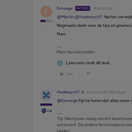
Emvege
Motivator
AUTEUR
E
@Martin
@HadewychT
Na het verwijde
Nogmaals dank voor de tips en groeten
Marc
Marc Van Geystelen
1 persoon vindt dit leuk
Like
HadewychT
Community Manager
@Emvege
Fijn te horen dat alles weer
+4
Tip: Werd jouw vraag correct beantwoor
antwoord'. De andere forumleden in een 
vinden