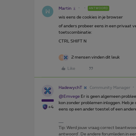
Martin
ANTWOORD
wis eens de cookies in je browser
of anders probeer eens in een privaat v
toetscombinatie:
CTRL SHIFT N
2 mensen vinden dit leuk
E
Like
HadewychT
Community Manager
@Emvege
Er is geen algemeen problee
kon zonder problemen inloggen. Heb je 
+4
eens op een ander toestel of een ander
Tip: Werd jouw vraag correct beantwoor
antwoord'. De andere forumleden in een 