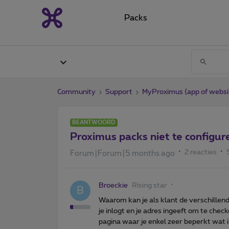
Packs
Community
Support
MyProximus (app of websi
BEANTWOORD
Proximus packs niet te configur
2 reacties
Forum|Forum|5 months ago
Broeckie
Rising star
B
Waarom kan je als klant de verschillen
je inlogt en je adres ingeeft om te che
pagina waar je enkel zeer beperkt wat i