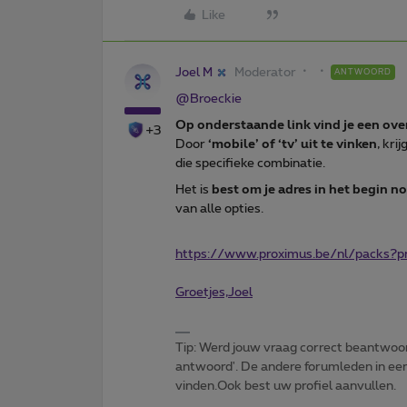
Like
Joel M
Moderator
ANTWOORD
@Broeckie
Op onderstaande link vind je een over
+3
Door
‘mobile’ of ‘tv’ uit te vinken
, kri
die specifieke combinatie.
Het is
best om je adres in het begin no
van alle opties.
https://www.proximus.be/nl/packs?pr
Groetjes,Joel
Tip: Werd jouw vraag correct beantwoor
antwoord'. De andere forumleden in een 
vinden.Ook best uw profiel aanvullen.