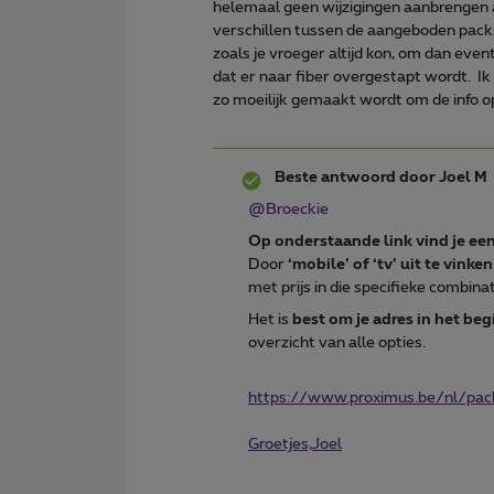
helemaal geen wijzigingen aanbrengen 
verschillen tussen de aangeboden packs
zoals je vroeger altijd kon, om dan even
dat er naar fiber overgestapt wordt. I
zo moeilijk gemaakt wordt om de info op
Beste antwoord door
Joel M
@Broeckie
Op onderstaande link vind je een
Door
‘mobile’ of ‘tv’ uit te vinken
met prijs in die specifieke combinat
Het is
best om je adres in het beg
overzicht van alle opties.
https://www.proximus.be/nl/pack
Groetjes,Joel