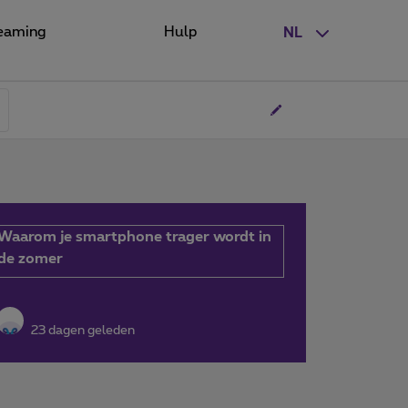
eaming
Hulp
NL
Waarom je smartphone trager wordt in
de zomer
23 dagen geleden