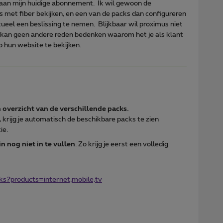
aan mijn huidige abonnement. Ik wil gewoon de
 met fiber bekijken, en een van de packs dan configureren
tueel een beslissing te nemen. Blijkbaar wil proximus niet
k kan geen andere reden bedenken waarom het je als klant
 hun website te bekijken.
 overzicht van de verschillende packs.
, krijg je automatisch de beschikbare packs te zien
ie.
in nog niet in te vullen
. Zo krijg je eerst een volledig
s?products=internet,mobile,tv