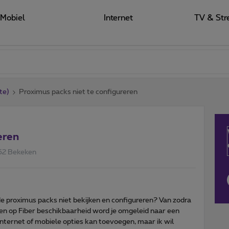
Mobiel
Internet
TV & Str
te)
Proximus packs niet te configureren
eren
52 Bekeken
de proximus packs niet bekijken en configureren? Van zodra
cken op Fiber beschikbaarheid word je omgeleid naar een
nternet of mobiele opties kan toevoegen, maar ik wil