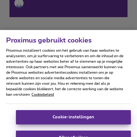
Proximus gebruikt cookies
Proximus installeert cookies om het gebruik van haar websites te
Forumvoorwaarden
Accessibility statement
analyseren, om je surfervaring te verbeteren en om de inhoud en de
advertenties op haar websites beter af te stemmen op je mogelijke
interesses. Ook partners met wie Proximus samenwerkt kunnen via
de Proximus websites advertentiecookies installeren om je op
andere websites en sociale media advertenties te tonen die
relevant kunnen zijn voor jou. Hou er rekening mee dat als je
Alle rechten voorbehouden. ©
2026
Proximus
bepaalde cookies blokkeert, het de correcte werking van de website
kan verstoren
Cookiebeleid
Algemene voorwaarden, consumenteninfo
Prijslijst en tarieven
Toegankelijkheid
Privacy
Cookiebeleid
Cookie manager
Bedrijfsgegevens
Deze website is gecreëerd en wordt beheerd conform het
Cookie-instellingen
Belgisch recht.
Koning Albert II-laan 27 - B-1030 Brussel.