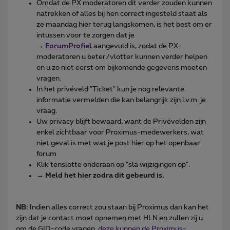
Omdat de PX moderatoren dit verder zouden kunnen
natrekken of alles bij hen correct ingesteld staat als
ze maandag hier terug langskomen, is het best om er
intussen voor te zorgen dat je
→
ForumProfiel
aangevuld is, zodat de PX-
moderatoren u beter/vlotter kunnen verder helpen
en u zo niet eerst om bijkomende gegevens moeten
vragen.
In het privéveld "Ticket" kun je nog relevante
informatie vermelden die kan belangrijk zijn i.v.m. je
vraag.
Uw privacy blijft bewaard, want de Privévelden zijn
enkel zichtbaar voor Proximus-medewerkers, wat
niet geval is met wat je post hier op het openbaar
forum
Klik tenslotte onderaan op "sla wijzigingen op".
→
Meld het hier zodra dit gebeurd is.
NB:
Indien alles correct zou staan bij Proximus dan kan het
zijn dat je contact moet opnemen met HLN en zullen zij u
om de GID-code vragen,
deze kunnen de Proximus-