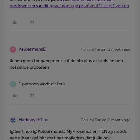
medewerkers in dit geval dan in je privéveld "Ticket" zetten
.
KeldermansD
Forum|Forum|1 month ago
K
Ik heb geen toegang meer tot de hln plus artikels en heb
hetzelfde probleem
1 persoon vindt dit leuk
G
HadewychT
Forum|Forum|1 month ago
​@Gerlinde @KeldermansD MyProximus en HLN zijn reeds
aan elkaar gelinkt met het mailadres dat jullie ook