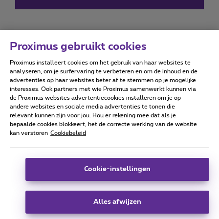
Proximus gebruikt cookies
Proximus installeert cookies om het gebruik van haar websites te
Forumvoorwaarden
Accessibility statement
analyseren, om je surfervaring te verbeteren en om de inhoud en de
advertenties op haar websites beter af te stemmen op je mogelijke
interesses. Ook partners met wie Proximus samenwerkt kunnen via
de Proximus websites advertentiecookies installeren om je op
andere websites en sociale media advertenties te tonen die
relevant kunnen zijn voor jou. Hou er rekening mee dat als je
Alle rechten voorbehouden. ©
2026
Proximus
bepaalde cookies blokkeert, het de correcte werking van de website
kan verstoren
Cookiebeleid
Algemene voorwaarden, consumenteninfo
Prijslijst en tarieven
Toegankelijkheid
Privacy
Cookiebeleid
Cookie manager
Bedrijfsgegevens
Deze website is gecreëerd en wordt beheerd conform het
Cookie-instellingen
Belgisch recht.
Koning Albert II-laan 27 - B-1030 Brussel.
Alles afwijzen