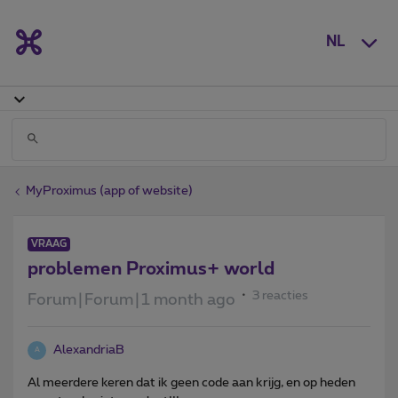
NL
MyProximus (app of website)
VRAAG
problemen Proximus+ world
3 reacties
Forum|Forum|1 month ago
AlexandriaB
A
Al meerdere keren dat ik geen code aan krijg, en op heden