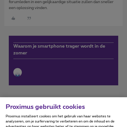
forumleden in een gelijkaardige situatie zullen dan sneller
een oplossing vinden.
Waarom je smartphone trager wordt in de
zomer
Proximus gebruikt cookies
Proximus installeert cookies om het gebruik van haar websites te
Forumvoorwaarden
Accessibility statement
analyseren, om je surfervaring te verbeteren en om de inhoud en de
advertenties op haar websites beter af te stemmen op je mogelijke