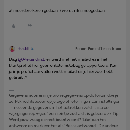
al meerdere keren gedaan :) wordt niks meegedaan...
HeidiE
Forum|Forum|1 month ago
Dag ​
@AlexandriaB
er werd met het mailadres in het
klantprofiel hier geen enkele Instabug gerapporteerd. Kun
je in je profiel aanvullen welk mailadres je hiervoor hebt
gebruikt?
Gegevens noteren in je profielgegevens op dit forum doe je
zo: klik rechtsboven op je logo of foto → ga naar instellingen
→ noteer de gegevens in het betrokken veld → sla de
wijzigingen op + geef een seintje zodra dit is gebeurd // Tip:
Werd jouw vraag correct beantwoord? ‘Like’ dan het
antwoord en markeer het als 'Beste antwoord'. De andere