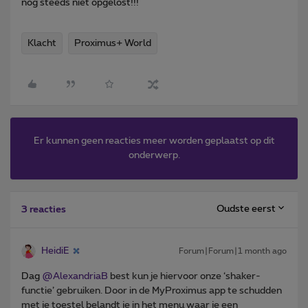
nog steeds niet opgelost!!!
Klacht
Proximus+ World
Er kunnen geen reacties meer worden geplaatst op dit
onderwerp.
Oudste eerst
3 reacties
HeidiE
Forum|Forum|1 month ago
Dag ​
@AlexandriaB
best kun je hiervoor onze ‘shaker-
functie’ gebruiken. Door in de MyProximus app te schudden
met je toestel belandt je in het menu waar je een