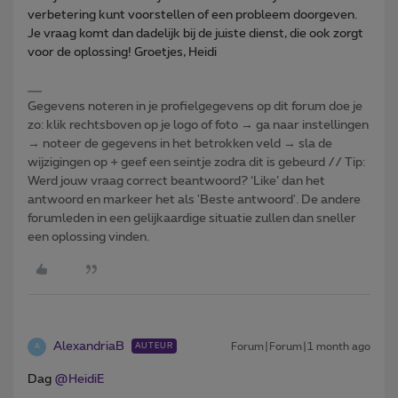
verbetering kunt voorstellen of een probleem doorgeven.
Je vraag komt dan dadelijk bij de juiste dienst, die ook zorgt
voor de oplossing!
Groetjes, Heidi
Gegevens noteren in je profielgegevens op dit forum doe je
zo: klik rechtsboven op je logo of foto → ga naar instellingen
→ noteer de gegevens in het betrokken veld → sla de
wijzigingen op + geef een seintje zodra dit is gebeurd // Tip:
Werd jouw vraag correct beantwoord? ‘Like’ dan het
antwoord en markeer het als 'Beste antwoord'. De andere
forumleden in een gelijkaardige situatie zullen dan sneller
een oplossing vinden.
AlexandriaB
Forum|Forum|1 month ago
AUTEUR
A
Dag ​
@HeidiE